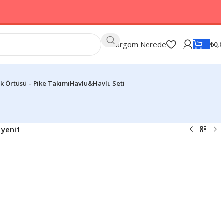
Kargom Nerede
₺
0,
k Örtüsü – Pike Takımı
Havlu&Havlu Seti
 yeni1