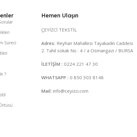
enler
Hemen Ulaşın
Sorular
ÇEYİZCİ TEKSTİL
kleri
m Süreci
Adres:
Reyhan Mahallesi Tayakadın Caddesi
2. Tahıl sokak No : 4 / a Osmangazi / BURSA
leri
İLETİŞİM :
0224 221 47 30
e ?
WHATSAPP :
0 850 303 8148
Mail:
info@ceyizci.com
til
Örtüsü