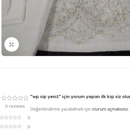
Resmi Büyüt
“wp sip yeni1” için yorum yapan ilk kişi siz olu
0 reviews
Değerlendirme yazabilmek için
oturum açmalısınız
.
0
0