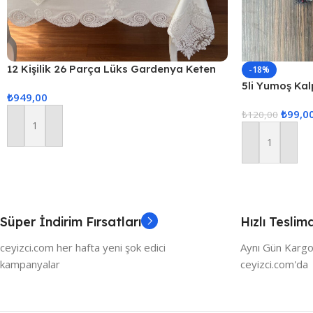
12 Kişilik 26 Parça Lüks Gardenya Keten
-18%
Kumaş Masa Örtüsü Seti
5li Yumoş Kalp
₺
949,00
Kırmızı Kalp
₺
99,0
₺
120,00
Sepete Ekle
Sepete Ekle
Süper İndirim Fırsatları
Hızlı Teslim
ceyizci.com her hafta yeni şok edici
Aynı Gün Kargo
kampanyalar
ceyizci.com'da