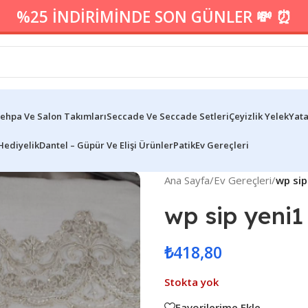
%25 İNDİRİMİNDE SON GÜNLER 💸 ⏰
ehpa Ve Salon Takımları
Seccade Ve Seccade Setleri
Çeyizlik Yelek
Yata
Hediyelik
Dantel – Güpür Ve Elişi Ürünler
Patik
Ev Gereçleri
Ana Sayfa
/
Ev Gereçleri
/
wp sip
wp sip yeni1
₺
418,80
Stokta yok
Favorilerime Ekle