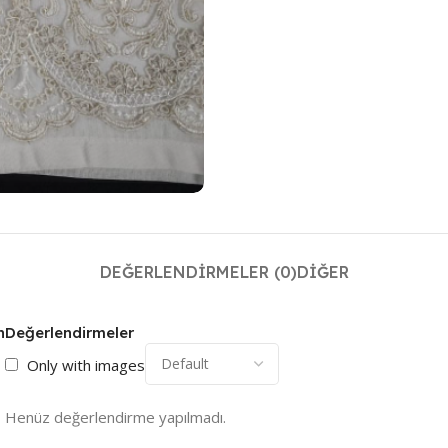
DEĞERLENDIRMELER (0)
DIĞER
n
Değerlendirmeler
Only with images
Henüz değerlendirme yapılmadı.