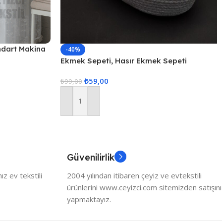
ndart Makina
-40%
Ekmek Sepeti, Hasır Ekmek Sepeti
Düzenleyici Sepet – Gri
₺
59,00
₺
99,00
Sepete Ekle
Güvenilirlik
z ev tekstili
2004 yılından itibaren çeyiz ve evtekstili
ürünlerini www.ceyizci.com sitemizden satışını
yapmaktayız.