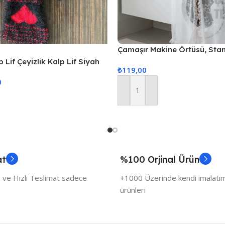
Çamaşır Makine Örtüsü, Sta
Örtüsü
 Lif Çeyizlik Kalp Lif Siyah
₺
119,00
0
Sepete Ekle
at
%100 Orjinal Ürün
 ve Hızlı Teslimat sadece
+1000 Üzerinde kendi imalatımı
ürünleri