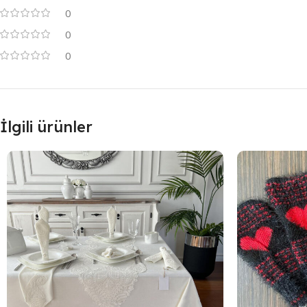
0
0
0
İlgili ürünler