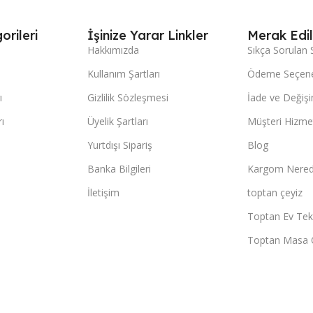
orileri
İşinize Yarar Linkler
Merak Edil
Hakkımızda
Sıkça Sorulan 
Kullanım Şartları
Ödeme Seçene
ı
Gizlilik Sözleşmesi
İade ve Değişi
ı
Üyelik Şartları
Müşteri Hizmet
Yurtdışı Sipariş
Blog
Banka Bilgileri
Kargom Nered
İletişim
toptan çeyiz
Toptan Ev Teks
Toptan Masa 