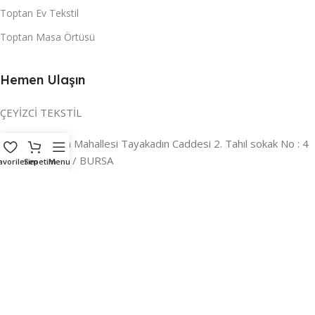
Toptan Ev Tekstil
Toptan Masa Örtüsü
Hemen Ulaşın
ÇEYİZCİ TEKSTİL
Adres:
Reyhan Mahallesi Tayakadın Caddesi 2. Tahıl sokak No : 4
/ a Osmangazi / BURSA
avorilerim
Sepetim
Menu
İLETİŞİM :
0224 221 47 30
WHATSAPP :
0 850 303 8148
Mail:
info@ceyizci.com
2023 Çeyizci. Her Hakkı Saklıdır.