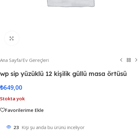
Resmi Büyüt
Ana Sayfa
/
Ev Gereçleri
wp sip yüzüklü 12 kişilik güllü masa örtüsü
₺
649,00
Stokta yok
Favorilerime Ekle
23
Kişi şu anda bu ürünü inceliyor