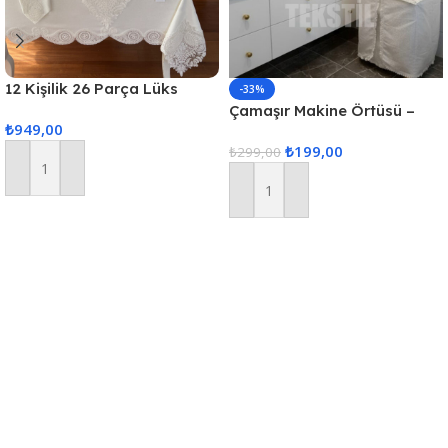
12 Kişilik 26 Parça Lüks
-33%
Gardenya Keten Kumaş
Çamaşır Makine Örtüsü –
₺
949,00
Masa Örtüsü Seti
Krem
₺
199,00
₺
299,00
Sepete Ekle
Sepete Ekle