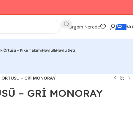
Kargom Nerede
₺
0,
k Örtüsü – Pike Takımı
Havlu&Havlu Seti
 ÖRTÜSÜ – GRİ MONORAY
ÜSÜ – GRİ MONORAY