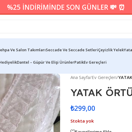
%25 İNDİRİMİNDE SON GÜNLER 💸 ⏰
ehpa Ve Salon Takımları
Seccade Ve Seccade Setleri
Çeyizlik Yelek
Yata
Hediyelik
Dantel – Güpür Ve Elişi Ürünler
Patik
Ev Gereçleri
Ana Sayfa
/
Ev Gereçleri
/
YATAK
YATAK ÖRT
₺
299,00
Stokta yok
Favorilerime Ekle