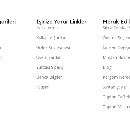
orileri
İşinize Yarar Linkler
Merak Edil
Hakkımızda
Sıkça Sorulan 
Kullanım Şartları
Ödeme Seçene
ı
Gizlilik Sözleşmesi
İade ve Değişi
ı
Üyelik Şartları
Müşteri Hizmet
Yurtdışı Sipariş
Blog
Banka Bilgileri
Kargom Nered
İletişim
toptan çeyiz
Toptan Ev Teks
Toptan Masa 