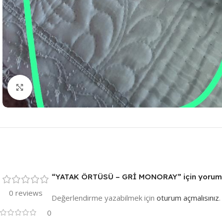
Resmi Büyüt
“YATAK ÖRTÜSÜ – GRİ MONORAY” için yorum ya
0 reviews
Değerlendirme yazabilmek için
oturum açmalısınız
.
0