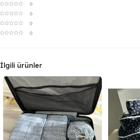
0
0
0
0
İlgili ürünler