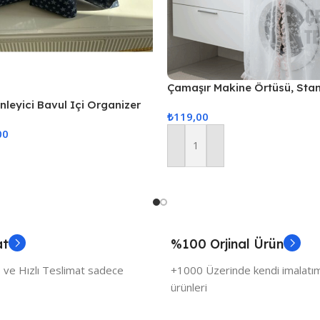
Çamaşır Makine Örtüsü, Sta
Örtüsü
enleyici Bavul Içi Organizer
₺
119,00
Hurcu
00
Sepete Ekle
at
%100 Orjinal Ürün
 ve Hızlı Teslimat sadece
+1000 Üzerinde kendi imalatımı
ürünleri