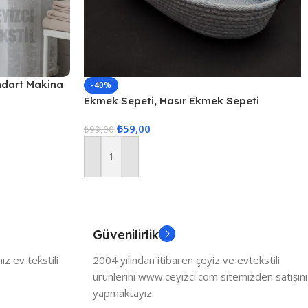
ndart Makina
-40%
Ekmek Sepeti, Hasır Ekmek Sepeti
Düzenleyici Sepet – Gri
₺
59,00
₺
99,00
Sepete Ekle
Güvenilirlik
z ev tekstili
2004 yılından itibaren çeyiz ve evtekstili
ürünlerini www.ceyizci.com sitemizden satışını
yapmaktayız.