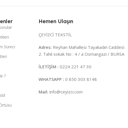
enler
Hemen Ulaşın
Sorular
ÇEYİZCİ TEKSTİL
kleri
m Süreci
Adres:
Reyhan Mahallesi Tayakadın Caddesi
2. Tahıl sokak No : 4 / a Osmangazi / BURSA
leri
İLETİŞİM :
0224 221 47 30
e ?
WHATSAPP :
0 850 303 8148
Mail:
info@ceyizci.com
til
Örtüsü