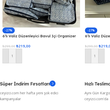
-27%
-27%
6’lı Valiz Düzenleyici Bavul Içi Organizer
6’lı Valiz Düz
Set Seyahat Hurcu
Set Seyahat 
₺
219,00
₺
219,
₺
299,00
₺
299,00
Sepete Ekle
Sepete Ekle
Süper İndirim Fırsatları
Hızlı Teslim
ceyizci.com her hafta yeni şok edici
Aynı Gün Kargo
kampanyalar
ceyizci.com'da