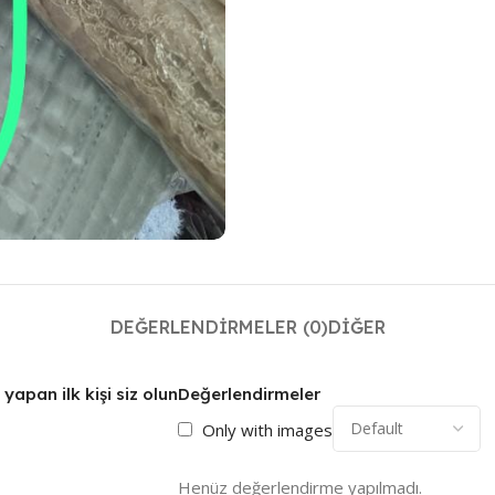
DEĞERLENDIRMELER (0)
DIĞER
pan ilk kişi siz olun
Değerlendirmeler
Only with images
Henüz değerlendirme yapılmadı.