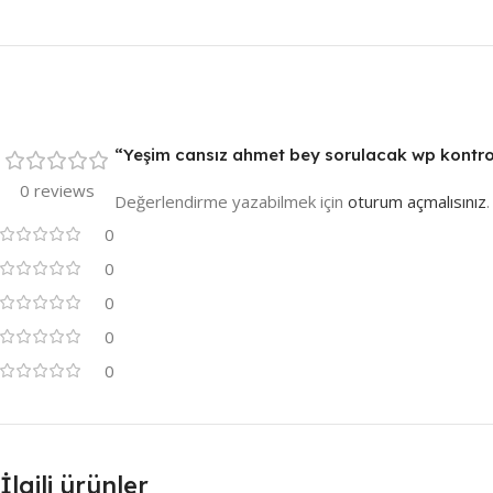
“Yeşim cansız ahmet bey sorulacak wp kontrol”
0 reviews
Değerlendirme yazabilmek için
oturum açmalısınız
.
0
0
0
0
0
İlgili ürünler