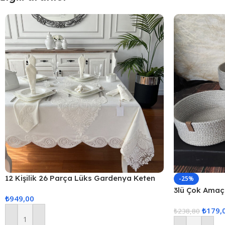
12 Kişilik 26 Parça Lüks Gardenya Keten
-25%
Kumaş Masa Örtüsü Seti
3lü Çok Amaçl
₺
949,00
₺
179,
₺
238,80
Sepete Ekle