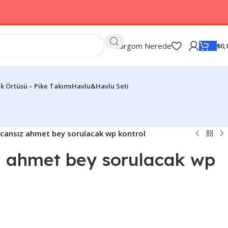
Kargom Nerede
₺
0,
k Örtüsü – Pike Takımı
Havlu&Havlu Seti
cansız ahmet bey sorulacak wp kontrol
z ahmet bey sorulacak wp