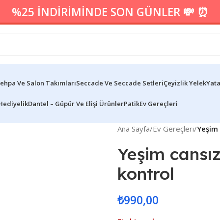
%25 İNDİRİMİNDE SON GÜNLER 💸 ⏰
ehpa Ve Salon Takımları
Seccade Ve Seccade Setleri
Çeyizlik Yelek
Yata
Hediyelik
Dantel – Güpür Ve Elişi Ürünler
Patik
Ev Gereçleri
Ana Sayfa
/
Ev Gereçleri
/
Yeşim 
Yeşim cansı
kontrol
₺
990,00