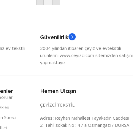
Güvenilirlik
z ev tekstili
2004 yılından itibaren çeyiz ve evtekstili
ürünlerini www.ceyizci.com sitemizden satışını
yapmaktayız.
enler
Hemen Ulaşın
Sorular
ÇEYİZCİ TEKSTİL
kleri
m Süreci
Adres:
Reyhan Mahallesi Tayakadın Caddesi
2. Tahıl sokak No : 4 / a Osmangazi / BURSA
leri