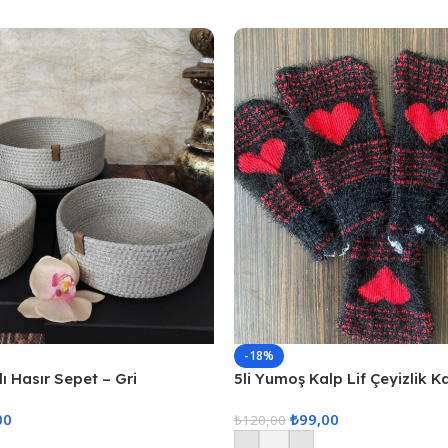
-18%
ı Hasır Sepet – Gri
5li Yumoş Kalp Lif Çeyizlik K
Kırmızı Kalp
00
₺
99,00
₺
120,00