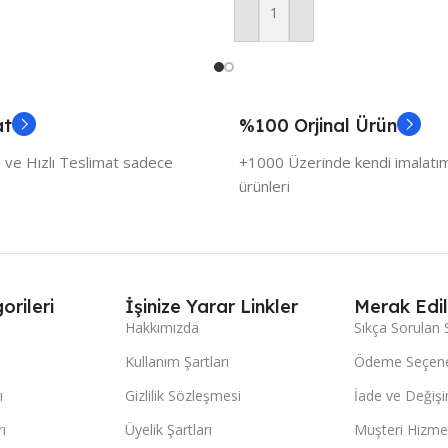
Sepete Ekle
at
%100 Orjinal Ürün
 ve Hızlı Teslimat sadece
+1000 Üzerinde kendi imalatımı
ürünleri
orileri
İşinize Yarar Linkler
Merak Edil
Hakkımızda
Sıkça Sorulan 
Kullanım Şartları
Ödeme Seçene
ı
Gizlilik Sözleşmesi
İade ve Değişi
ı
Üyelik Şartları
Müşteri Hizmet