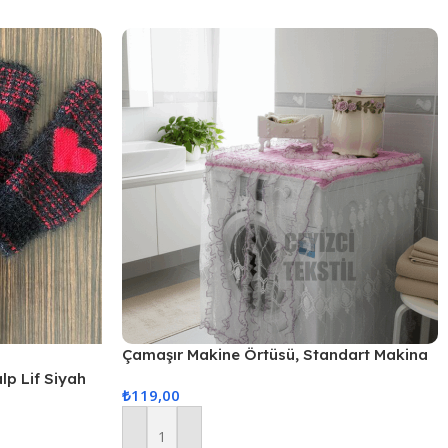
Çamaşır Makine Örtüsü, Standart Makina
Örtüsü – Pembe
alp Lif Siyah
₺
119,00
Sepete Ekle