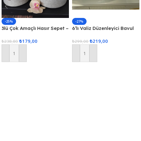
-25%
-27%
3lü Çok Amaçlı Hasır Sepet –
6’lı Valiz Düzenleyici Bavul
Gri
Içi Organizer Set Seyahat
₺
179,00
₺
219,00
₺
238,80
Hurcu
₺
299,00
Sepete Ekle
Sepete Ekle