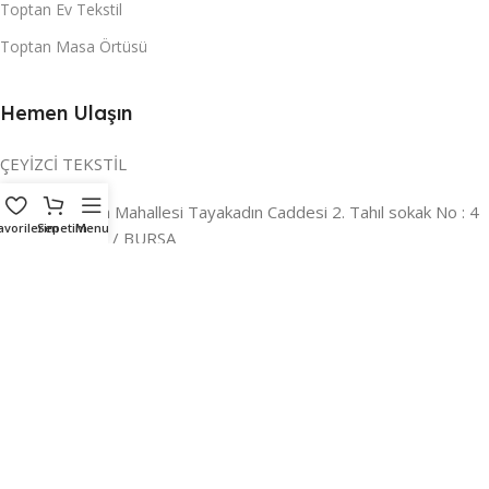
Toptan Ev Tekstil
Toptan Masa Örtüsü
Hemen Ulaşın
ÇEYİZCİ TEKSTİL
Adres:
Reyhan Mahallesi Tayakadın Caddesi 2. Tahıl sokak No : 4
avorilerim
Sepetim
Menu
/ a Osmangazi / BURSA
İLETİŞİM :
0224 221 47 30
WHATSAPP :
0 850 303 8148
Mail:
info@ceyizci.com
2023 Çeyizci. Her Hakkı Saklıdır.