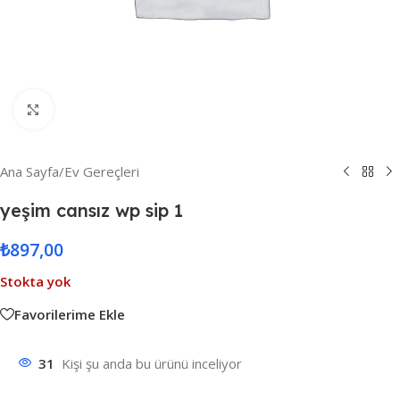
Resmi Büyüt
Ana Sayfa
/
Ev Gereçleri
yeşim cansız wp sip 1
₺
897,00
Stokta yok
Favorilerime Ekle
31
Kişi şu anda bu ürünü inceliyor