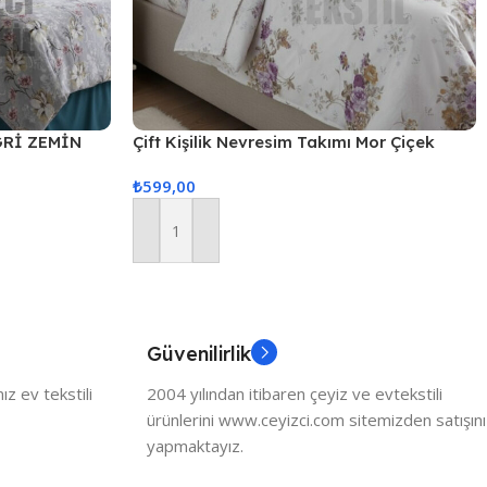
 GRİ ZEMİN
Çift Kişilik Nevresim Takımı Mor Çiçek
₺
599,00
Sepete Ekle
Güvenilirlik
z ev tekstili
2004 yılından itibaren çeyiz ve evtekstili
ürünlerini www.ceyizci.com sitemizden satışını
yapmaktayız.