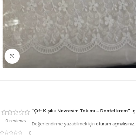
Resmi Büyüt
“Çift Kişilik Nevresim Takımı – Dantel krem” iç
0 reviews
Değerlendirme yazabilmek için
oturum açmalısınız
.
0