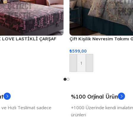
K LOVE LASTİKLİ ÇARŞAF
Çift Kişilik Nevresim Takımı
ASTIK KILIFLI
₺
599,00
Sepete Ekle
at
%100 Orjinal Ürün
 ve Hızlı Teslimat sadece
+1000 Üzerinde kendi imalatımı
ürünleri