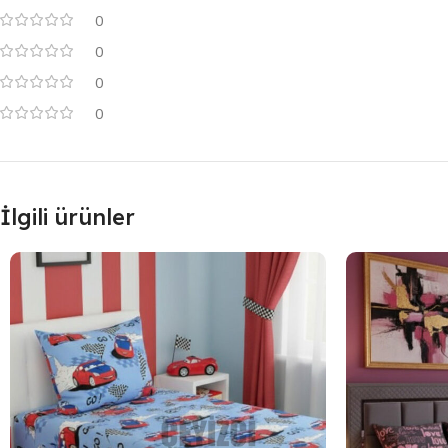
0
0
0
0
İlgili ürünler