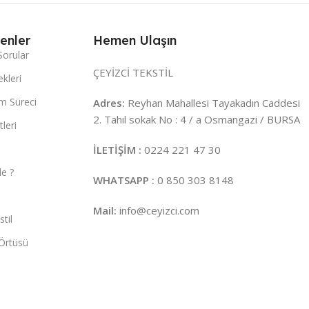
enler
Hemen Ulaşın
Sorular
ÇEYİZCİ TEKSTİL
kleri
m Süreci
Adres:
Reyhan Mahallesi Tayakadın Caddesi
2. Tahıl sokak No : 4 / a Osmangazi / BURSA
leri
İLETİŞİM :
0224 221 47 30
e ?
WHATSAPP :
0 850 303 8148
Mail:
info@ceyizci.com
til
Örtüsü