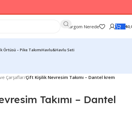
Kargom Nerede
₺
0,
k Örtüsü – Pike Takımı
Havlu&Havlu Seti
ve Çarşaflar
/
Çift Kişilik Nevresim Takımı – Dantel krem
 Nevresim Takımı – Dantel