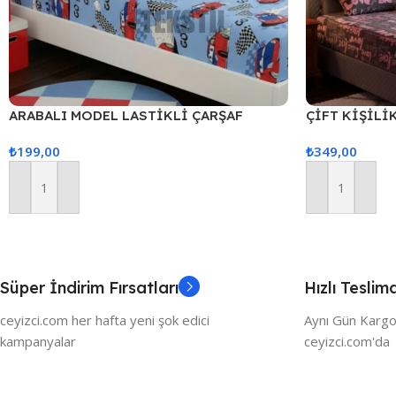
ARABALI MODEL LASTİKLİ ÇARŞAF
ÇİFT KİŞİLİ
TAKIMI TEK KİŞİLİK – 1 ADET YASTIK
TAKIMI – 2 Y
₺
199,00
₺
349,00
KILIFLI
Sepete Ekle
Sepete Ekle
Süper İndirim Fırsatları
Hızlı Teslim
ceyizci.com her hafta yeni şok edici
Aynı Gün Kargo
kampanyalar
ceyizci.com'da