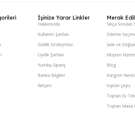
orileri
İşinize Yarar Linkler
Merak Edil
Hakkımızda
Sıkça Sorulan 
Kullanım Şartları
Ödeme Seçene
ı
Gizlilik Sözleşmesi
İade ve Değişi
ı
Üyelik Şartları
Müşteri Hizmet
Yurtdışı Sipariş
Blog
Banka Bilgileri
Kargom Nered
İletişim
toptan çeyiz
Toptan Ev Teks
Toptan Masa 