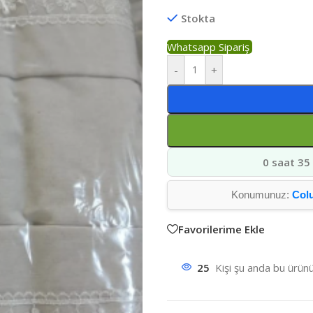
Stokta
Whatsapp Sipariş
-
+
0 saat 35
Konumunuz:
Col
Favorilerime Ekle
25
Kişi şu anda bu ürünü