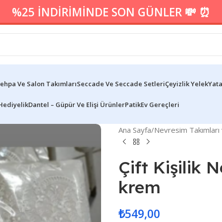
%25 İNDİRİMİNDE SON GÜNLER 💸 ⏰
ehpa Ve Salon Takımları
Seccade Ve Seccade Setleri
Çeyizlik Yelek
Yata
Hediyelik
Dantel – Güpür Ve Elişi Ürünler
Patik
Ev Gereçleri
Ana Sayfa
/
Nevresim Takımları 
Çift Kişilik
krem
₺
549,00