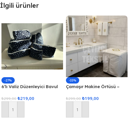
İlgili ürünler
-27%
-33%
6’lı Valiz Düzenleyici Bavul
Çamaşır Makine Örtüsü –
Içi Organizer Set Seyahat
Krem
₺
219,00
₺
199,00
Hurcu
₺
299,00
₺
299,00
Sepete Ekle
Sepete Ekle