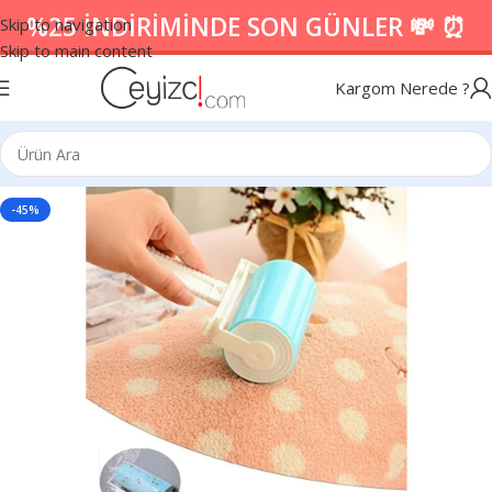
%25 İNDİRİMİNDE SON GÜNLER 💸 ⏰
Skip to navigation
Skip to main content
Kargom Nerede ?
-45%