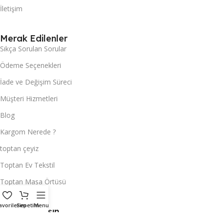
İletişim
Merak Edilenler
Sıkça Sorulan Sorular
Ödeme Seçenekleri
İade ve Değişim Süreci
Müşteri Hizmetleri
Blog
Kargom Nerede ?
toptan çeyiz
Toptan Ev Tekstil
Toptan Masa Örtüsü
avorilerim
Sepetim
Menu
Hemen Ulaşın