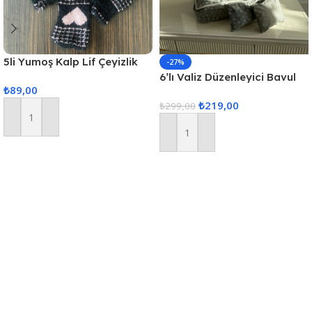
5li Yumoş Kalp Lif Çeyizlik
-27%
Kalp Lif Siyah Pudra Kalp
6’lı Valiz Düzenleyici Bavul
₺
89,00
Içi Organizer Set Seyahat
₺
219,00
Hurcu
₺
299,00
Sepete Ekle
Sepete Ekle