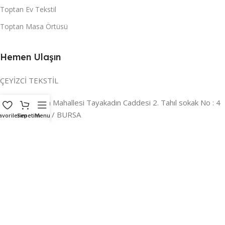
Toptan Ev Tekstil
Toptan Masa Örtüsü
Hemen Ulaşın
ÇEYİZCİ TEKSTİL
Adres:
Reyhan Mahallesi Tayakadın Caddesi 2. Tahıl sokak No : 4
/ a Osmangazi / BURSA
avorilerim
Sepetim
Menu
İLETİŞİM :
0224 221 47 30
WHATSAPP :
0 850 303 8148
Mail:
info@ceyizci.com
2023 Çeyizci. Her Hakkı Saklıdır.