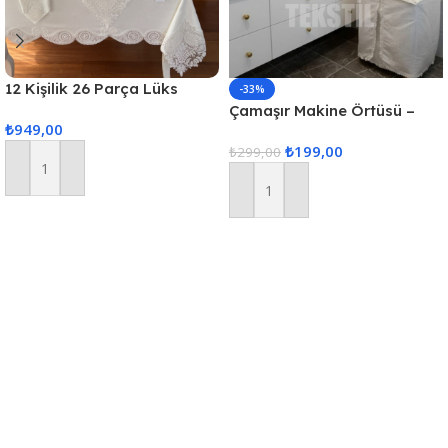
12 Kişilik 26 Parça Lüks
-33%
Gardenya Keten Kumaş
Çamaşır Makine Örtüsü –
₺
949,00
Masa Örtüsü Seti
Krem
₺
199,00
₺
299,00
Sepete Ekle
Sepete Ekle