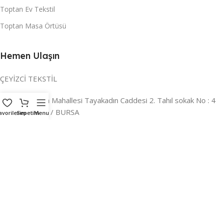
Toptan Ev Tekstil
Toptan Masa Örtüsü
Hemen Ulaşın
ÇEYİZCİ TEKSTİL
Adres:
Reyhan Mahallesi Tayakadın Caddesi 2. Tahıl sokak No : 4
/ a Osmangazi / BURSA
avorilerim
Sepetim
Menu
İLETİŞİM :
0224 221 47 30
WHATSAPP :
0 850 303 8148
Mail:
info@ceyizci.com
2023 Çeyizci. Her Hakkı Saklıdır.