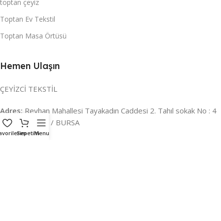
toptan çeyiz
Toptan Ev Tekstil
Toptan Masa Örtüsü
Hemen Ulaşın
ÇEYİZCİ TEKSTİL
Adres:
Reyhan Mahallesi Tayakadın Caddesi 2. Tahıl sokak No : 4
/ a Osmangazi / BURSA
avorilerim
Sepetim
Menu
İLETİŞİM :
0224 221 47 30
WHATSAPP :
0 850 303 8148
Mail:
info@ceyizci.com