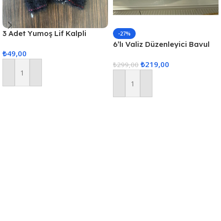
3 Adet Yumoş Lif Kalpli
-27%
Siyah
6’lı Valiz Düzenleyici Bavul
₺
49,00
Içi Organizer Set Seyahat
₺
219,00
Hurcu
₺
299,00
Sepete Ekle
Sepete Ekle