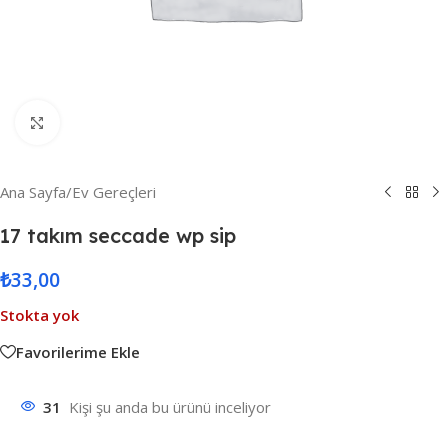
Resmi Büyüt
Ana Sayfa
/
Ev Gereçleri
17 takım seccade wp sip
₺
33,00
Stokta yok
Favorilerime Ekle
31
Kişi şu anda bu ürünü inceliyor