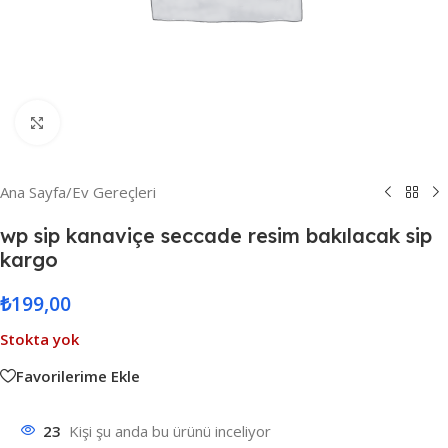
Resmi Büyüt
Ana Sayfa
/
Ev Gereçleri
wp sip kanaviçe seccade resim bakılacak sip
kargo
₺
199,00
Stokta yok
Favorilerime Ekle
23
Kişi şu anda bu ürünü inceliyor