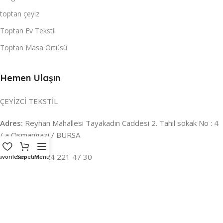
toptan çeyiz
Toptan Ev Tekstil
Toptan Masa Örtüsü
Hemen Ulaşın
ÇEYİZCİ TEKSTİL
Adres:
Reyhan Mahallesi Tayakadın Caddesi 2. Tahıl sokak No : 4
/ a Osmangazi / BURSA
İLETİŞİM :
0224 221 47 30
avorilerim
Sepetim
Menu
WHATSAPP :
0 850 303 8148
Mail:
info@ceyizci.com