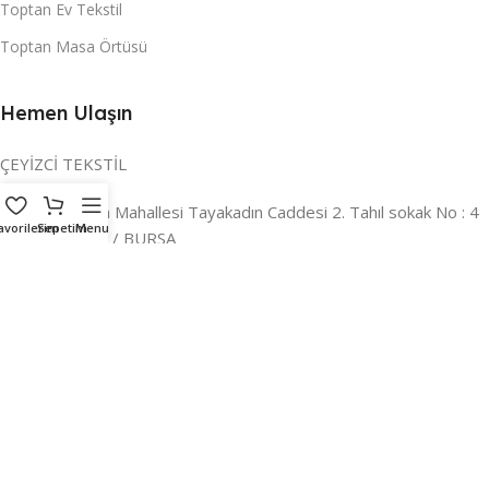
Toptan Ev Tekstil
Toptan Masa Örtüsü
Hemen Ulaşın
ÇEYİZCİ TEKSTİL
Adres:
Reyhan Mahallesi Tayakadın Caddesi 2. Tahıl sokak No : 4
avorilerim
Sepetim
Menu
/ a Osmangazi / BURSA
İLETİŞİM :
0224 221 47 30
WHATSAPP :
0 850 303 8148
Mail:
info@ceyizci.com
2023 Çeyizci. Her Hakkı Saklıdır.