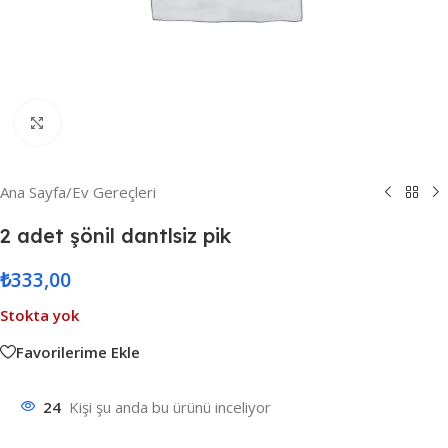
Resmi Büyüt
Ana Sayfa
/
Ev Gereçleri
2 adet şönil dantlsiz pik
₺
333,00
Stokta yok
Favorilerime Ekle
24
Kişi şu anda bu ürünü inceliyor