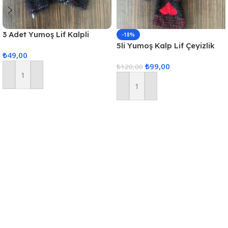
3 Adet Yumoş Lif Kalpli
-18%
Siyah
5li Yumoş Kalp Lif Çeyizlik
₺
49,00
Kalp Lif Siyah Kırmızı Kalp
₺
99,00
₺
120,00
Sepete Ekle
Sepete Ekle