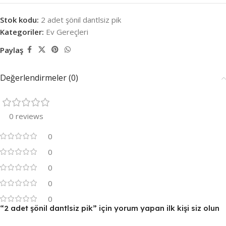
Stok kodu:
2 adet şönil dantlsiz pik
Kategoriler:
Ev Gereçleri
Paylaş
Değerlendirmeler (0)
0 reviews
0
0
0
0
0
“2 adet şönil dantlsiz pik” için yorum yapan ilk kişi siz olun