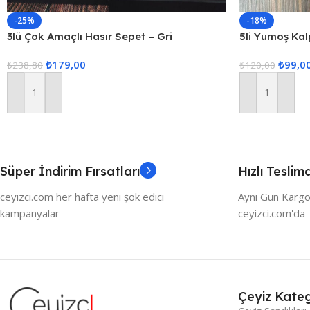
-25%
-18%
3lü Çok Amaçlı Hasır Sepet – Gri
5li Yumoş Kalp
Kırmızı Kalp
₺
179,00
₺
99,0
₺
238,80
₺
120,00
Sepete Ekle
Sepete Ekle
Süper İndirim Fırsatları
Hızlı Teslim
ceyizci.com her hafta yeni şok edici
Aynı Gün Kargo
kampanyalar
ceyizci.com'da
Çeyiz Kateg