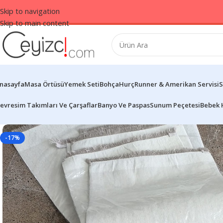
Skip to navigation
Skip to main content
nasayfa
Masa Örtüsü
Yemek Seti
Bohça
Hurç
Runner & Amerikan Servisi
S
evresim Takımları Ve Çarşaflar
Banyo Ve Paspas
Sunum Peçetesi
Bebek 
-17%