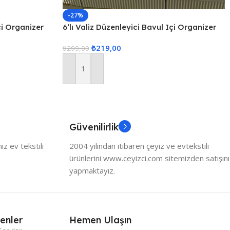
-27%
çi Organizer
6’lı Valiz Düzenleyici Bavul Içi Organizer
Set Seyahat Hurcu
₺
219,00
₺
299,00
Sepete Ekle
Güvenilirlik
z ev tekstili
2004 yılından itibaren çeyiz ve evtekstili
ürünlerini www.ceyizci.com sitemizden satışını
yapmaktayız.
enler
Hemen Ulaşın