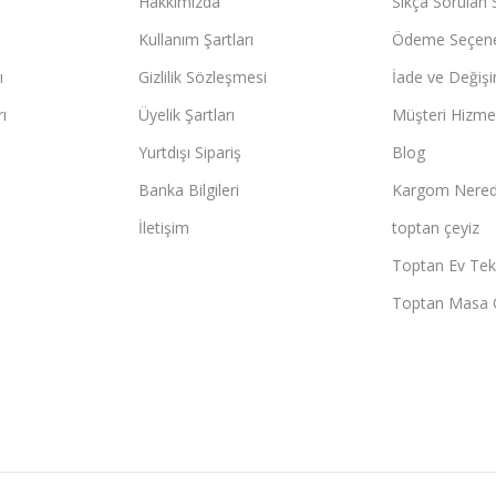
Hakkımızda
Sıkça Sorulan 
Kullanım Şartları
Ödeme Seçene
ı
Gizlilik Sözleşmesi
İade ve Değişi
ı
Üyelik Şartları
Müşteri Hizmet
Yurtdışı Sipariş
Blog
Banka Bilgileri
Kargom Nered
İletişim
toptan çeyiz
Toptan Ev Teks
Toptan Masa 