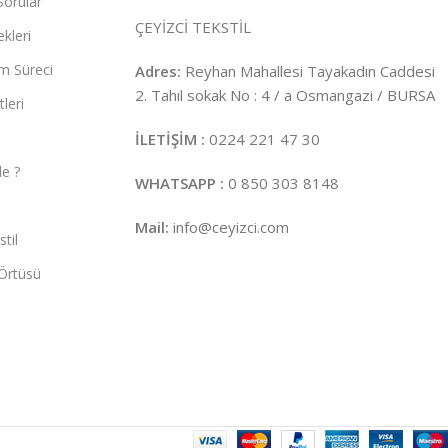
Sorular
ÇEYİZCİ TEKSTİL
kleri
m Süreci
Adres:
Reyhan Mahallesi Tayakadın Caddesi
2. Tahıl sokak No : 4 / a Osmangazi / BURSA
leri
İLETİŞİM :
0224 221 47 30
e ?
WHATSAPP :
0 850 303 8148
Mail:
info@ceyizci.com
til
Örtüsü