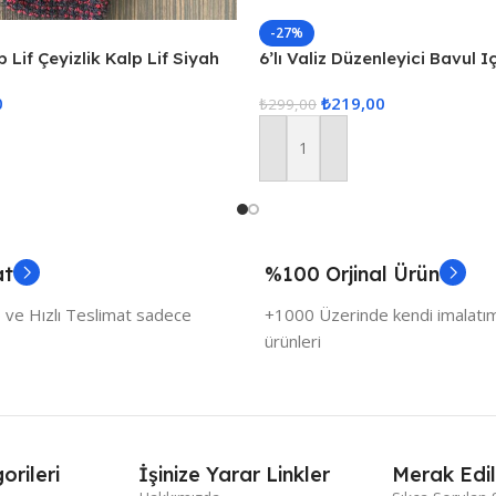
-27%
 Lif Çeyizlik Kalp Lif Siyah
6’lı Valiz Düzenleyici Bavul I
Set Seyahat Hurcu
0
₺
219,00
₺
299,00
Sepete Ekle
at
%100 Orjinal Ürün
 ve Hızlı Teslimat sadece
+1000 Üzerinde kendi imalatımı
ürünleri
orileri
İşinize Yarar Linkler
Merak Edil