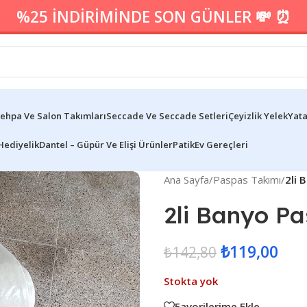
%25 İNDİRİMİNDE SON GÜNLER 💸 ⏰
ehpa Ve Salon Takımları
Seccade Ve Seccade Setleri
Çeyizlik Yelek
Yata
Hediyelik
Dantel – Güpür Ve Elişi Ürünler
Patik
Ev Gereçleri
Ana Sayfa
/
Paspas Takımı
/
2li 
2li Banyo Pa
₺
119,00
₺
142,80
Stokta yok
Favorilerime Ekle