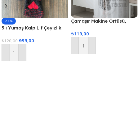
Çamaşır Makine Örtüsü,
-18%
Standart Makina Örtüsü
5li Yumoş Kalp Lif Çeyizlik
₺
119,00
Kalp Lif Siyah Kırmızı Kalp
₺
99,00
₺
120,00
Sepete Ekle
Sepete Ekle