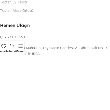
Toptan Ev Tekstil
Toptan Masa Örtüsü
Hemen Ulaşın
ÇEYİZCİ TEKSTİL
Adres:
Reyhan Mahallesi Tayakadın Caddesi 2. Tahıl sokak No : 4
avorilerim
Sepetim
Menu
/ a Osmangazi / BURSA
İLETİŞİM :
0224 221 47 30
WHATSAPP :
0 850 303 8148
Mail:
info@ceyizci.com
2023 Çeyizci. Her Hakkı Saklıdır.