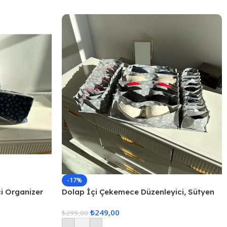
-17%
çi Organizer
Dolap İçi Çekemece Düzenleyici, Sütyen
Düzenleyici, İç Çamaşarı Düzenleyici, 3lü
₺
249,00
Çekmece İçi Düzenle
₺
299,00