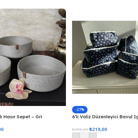
-27%
ı Hasır Sepet – Gri
6’lı Valiz Düzenleyici Bavul I
Set Seyahat Hurcu
00
₺
219,00
₺
299,00