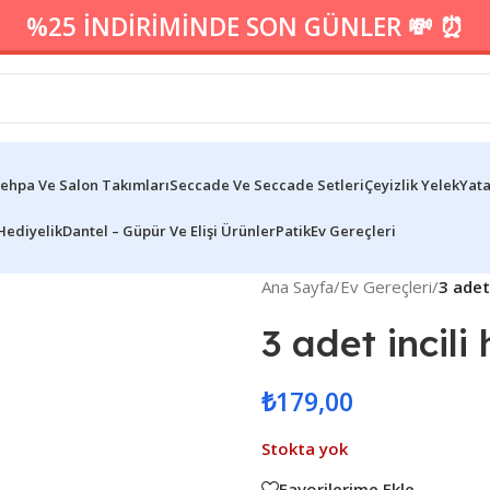
%25 İNDİRİMİNDE SON GÜNLER 💸 ⏰
ehpa Ve Salon Takımları
Seccade Ve Seccade Setleri
Çeyizlik Yelek
Yata
Hediyelik
Dantel – Güpür Ve Elişi Ürünler
Patik
Ev Gereçleri
Ana Sayfa
/
Ev Gereçleri
/
3 adet 
3 adet incili
₺
179,00
Stokta yok
Favorilerime Ekle