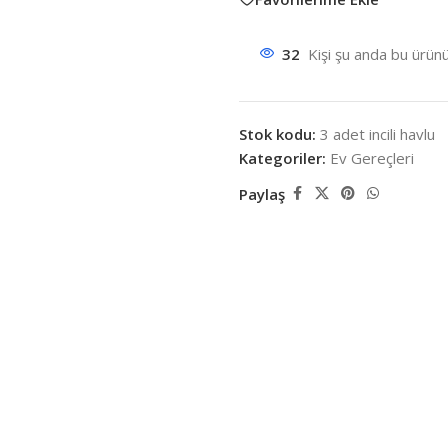
32
Kişi şu anda bu ürünü
Stok kodu:
3 adet incili havlu
Kategoriler:
Ev Gereçleri
Paylaş