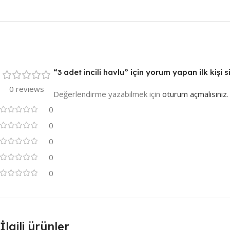
“3 adet incili havlu” için yorum yapan ilk kişi s
0 reviews
Değerlendirme yazabilmek için
oturum açmalısınız
.
0
0
0
0
0
İlgili ürünler