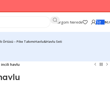
Kargom Nerede
₺
0,
k Örtüsü – Pike Takımı
Havlu&Havlu Seti
incili havlu
 havlu