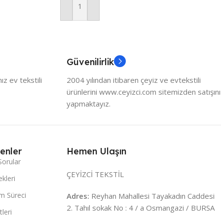
Sepete Ekle
Güvenilirlik
z ev tekstili
2004 yılından itibaren çeyiz ve evtekstili
ürünlerini www.ceyizci.com sitemizden satışını
yapmaktayız.
enler
Hemen Ulaşın
Sorular
ÇEYİZCİ TEKSTİL
kleri
m Süreci
Adres:
Reyhan Mahallesi Tayakadın Caddesi
2. Tahıl sokak No : 4 / a Osmangazi / BURSA
leri