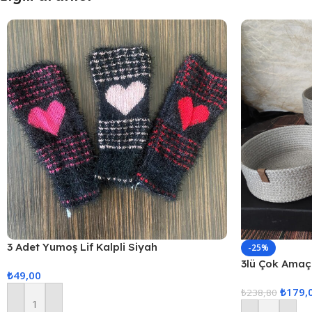
3 Adet Yumoş Lif Kalpli Siyah
-25%
3lü Çok Amaçl
₺
49,00
₺
179,
₺
238,80
Sepete Ekle