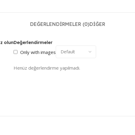
DEĞERLENDIRMELER (0)
DIĞER
iz olun
Değerlendirmeler
Only with images
Henüz değerlendirme yapılmadı.