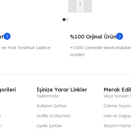
Sepete Ekle
at
%100 Orjinal Ürün
 ve Hızlı Teslimat sadece
+1000 Üzerinde kendi imalatımı
ürünleri
orileri
İşinize Yarar Linkler
Merak Edil
Hakkımızda
Sıkça Sorulan 
Kullanım Şartları
Ödeme Seçene
ı
Gizlilik Sözleşmesi
İade ve Değişi
ı
Üyelik Şartları
Müşteri Hizmet