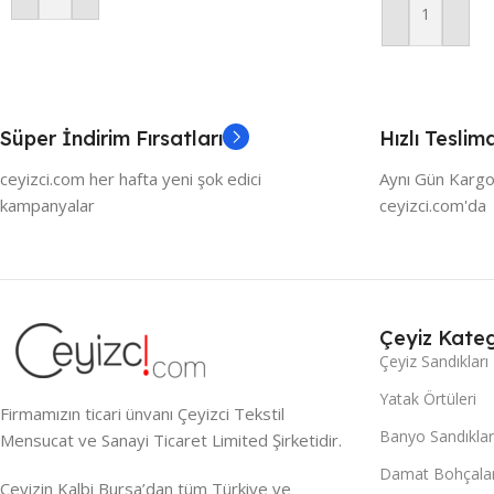
Sepete Ekle
Süper İndirim Fırsatları
Hızlı Teslim
ceyizci.com her hafta yeni şok edici
Aynı Gün Kargo
kampanyalar
ceyizci.com'da
Çeyiz Kateg
Çeyiz Sandıkları
Yatak Örtüleri
Firmamızın ticari ünvanı Çeyizci Tekstil
Banyo Sandıklar
Mensucat ve Sanayi Ticaret Limited Şirketidir.
Damat Bohçalar
Çeyizin Kalbi Bursa’dan tüm Türkiye ve