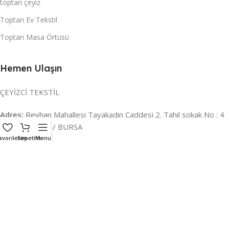
toptan çeyiz
Toptan Ev Tekstil
Toptan Masa Örtüsü
Hemen Ulaşın
ÇEYİZCİ TEKSTİL
Adres:
Reyhan Mahallesi Tayakadın Caddesi 2. Tahıl sokak No : 4
/ a Osmangazi / BURSA
avorilerim
Sepetim
Menu
İLETİŞİM :
0224 221 47 30
WHATSAPP :
0 850 303 8148
Mail:
info@ceyizci.com