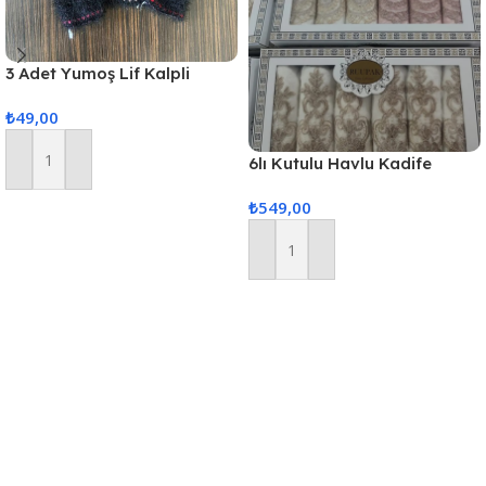
3 Adet Yumoş Lif Kalpli
Siyah
₺
49,00
6lı Kutulu Havlu Kadife
Sepete Ekle
(Karısık Renk Gönderilir)
₺
549,00
Sepete Ekle