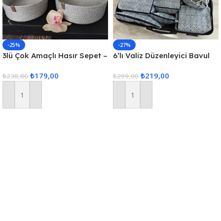
-25%
-27%
3lü Çok Amaçlı Hasır Sepet –
6’lı Valiz Düzenleyici Bavul
Gri
Içi Organizer Set Seyahat
₺
179,00
₺
219,00
₺
238,80
Hurcu
₺
299,00
Sepete Ekle
Sepete Ekle