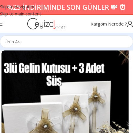
%25 İNDİRİMİNDE SON GÜNLER 💸 ⏰
Skip to navigation
Skip to main content
Kargom Nerede ?