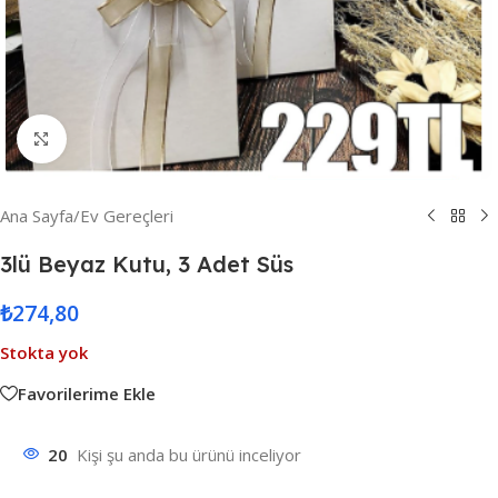
Resmi Büyüt
Ana Sayfa
/
Ev Gereçleri
3lü Beyaz Kutu, 3 Adet Süs
₺
274,80
Stokta yok
Favorilerime Ekle
20
Kişi şu anda bu ürünü inceliyor