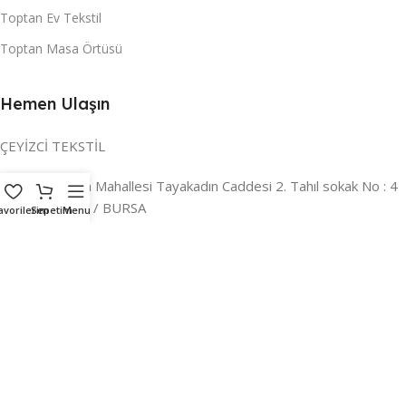
Toptan Ev Tekstil
Toptan Masa Örtüsü
Hemen Ulaşın
ÇEYİZCİ TEKSTİL
Adres:
Reyhan Mahallesi Tayakadın Caddesi 2. Tahıl sokak No : 4
/ a Osmangazi / BURSA
avorilerim
Sepetim
Menu
İLETİŞİM :
0224 221 47 30
WHATSAPP :
0 850 303 8148
Mail:
info@ceyizci.com
2023 Çeyizci. Her Hakkı Saklıdır.