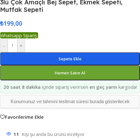
3lü Çok Amaçlı Bej Sepet, Ekmek Sepeti,
Mutfak Sepeti
₺
199,00
Whatsapp Sipariş
-
+
Sepete Ekle
Hemen Satın Al
20 saat 8 dakika
içinde sipariş verirsen
en geç yarın
kargoda!
Konumunuz ve tahmini teslimat süresi burada gösterilecek
Favorilerime Ekle
11
Kişi şu anda bu ürünü inceliyor