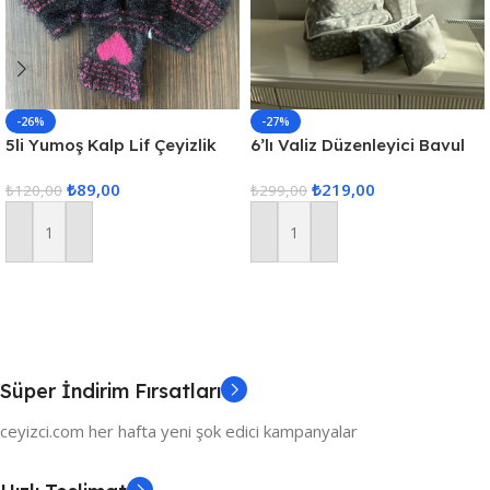
-26%
-27%
5li Yumoş Kalp Lif Çeyizlik
6’lı Valiz Düzenleyici Bavul
Kalp Lif Siyah Pembe Kalp
Içi Organizer Set Seyahat
₺
89,00
₺
219,00
₺
120,00
Hurcu
₺
299,00
Sepete Ekle
Sepete Ekle
Süper İndirim Fırsatları
ceyizci.com her hafta yeni şok edici kampanyalar