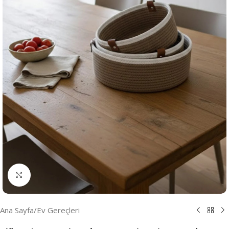
Resmi Büyüt
Ana Sayfa
/
Ev Gereçleri