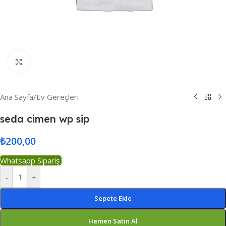
Resmi Büyüt
Ana Sayfa
/
Ev Gereçleri
seda cimen wp sip
₺
200,00
Whatsapp Sipariş
-
+
Sepete Ekle
Hemen Satın Al