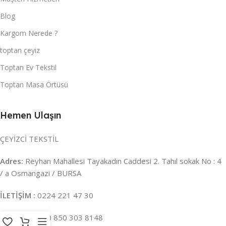
Blog
Kargom Nerede ?
toptan çeyiz
Toptan Ev Tekstil
Toptan Masa Örtüsü
Hemen Ulaşın
ÇEYİZCİ TEKSTİL
Adres:
Reyhan Mahallesi Tayakadın Caddesi 2. Tahıl sokak No : 4
/ a Osmangazi / BURSA
İLETİŞİM :
0224 221 47 30
WHATSAPP :
0 850 303 8148