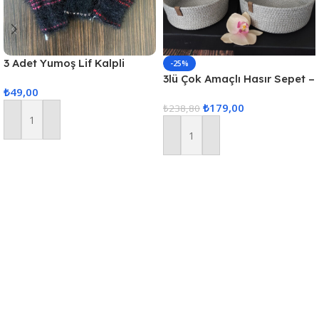
3 Adet Yumoş Lif Kalpli
-25%
Siyah
3lü Çok Amaçlı Hasır Sepet –
₺
49,00
Gri
₺
179,00
₺
238,80
Sepete Ekle
Sepete Ekle