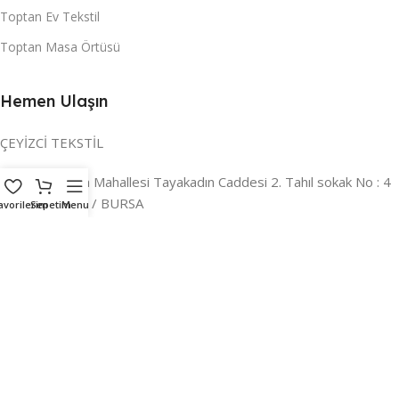
Toptan Ev Tekstil
Toptan Masa Örtüsü
Hemen Ulaşın
ÇEYİZCİ TEKSTİL
Adres:
Reyhan Mahallesi Tayakadın Caddesi 2. Tahıl sokak No : 4
/ a Osmangazi / BURSA
avorilerim
Sepetim
Menu
İLETİŞİM :
0224 221 47 30
WHATSAPP :
0 850 303 8148
Mail:
info@ceyizci.com
2023 Çeyizci. Her Hakkı Saklıdır.