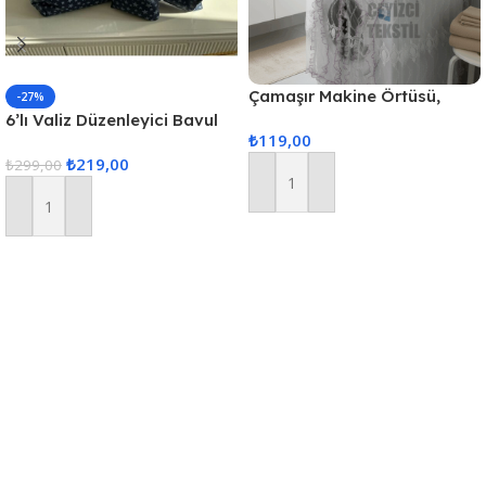
Çamaşır Makine Örtüsü,
-27%
Standart Makina Örtüsü –
6’lı Valiz Düzenleyici Bavul
₺
119,00
Pembe
Içi Organizer Set Seyahat
₺
219,00
Hurcu
₺
299,00
Sepete Ekle
Sepete Ekle