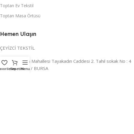
Toptan Ev Tekstil
Toptan Masa Örtüsü
Hemen Ulaşın
ÇEYİZCİ TEKSTİL
Adres:
Reyhan Mahallesi Tayakadın Caddesi 2. Tahıl sokak No : 4
/ a Osmangazi / BURSA
avorilerim
Sepetim
Menu
İLETİŞİM :
0224 221 47 30
WHATSAPP :
0 850 303 8148
Mail:
info@ceyizci.com
2023 Çeyizci. Her Hakkı Saklıdır.