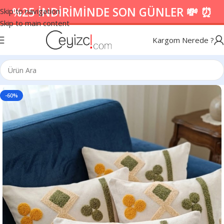
%25 İNDİRİMİNDE SON GÜNLER 💸 ⏰
Skip to navigation
Skip to main content
Kargom Nerede ?
-60%