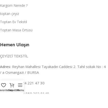
Kargom Nerede ?
toptan çeyiz
Toptan Ev Tekstil
Toptan Masa Örtüsü
Hemen Ulaşın
ÇEYİZCİ TEKSTİL
Adres:
Reyhan Mahallesi Tayakadın Caddesi 2. Tahıl sokak No : 4
/ a Osmangazi / BURSA
İLETİŞİM :
0224 221 47 30
avorilerim
Sepetim
Menu
WHATSAPP :
0 850 303 8148
Mail:
info@ceyizci.com