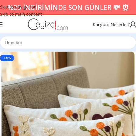
%25 İNDİRİMİNDE SON GÜNLER 💸 ⏰
Skip to navigation
Skip to main content
Kargom Nerede ?
-60%