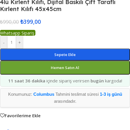
4lü Kırlent Kılıfı, Dijital Baskılı Çift Taraflı
Kırlent Kılıfı 45x45cm
₺
399,00
₺
990,00
Whatsapp Sipariş
-
+
Sepete Ekle
Hemen Satın Al
11 saat 36 dakika
içinde sipariş verirsen
bugün
kargoda!
Konumunuz:
Columbus
Tahmini teslimat süresi
1-3 iş günü
arasındadır.
Favorilerime Ekle