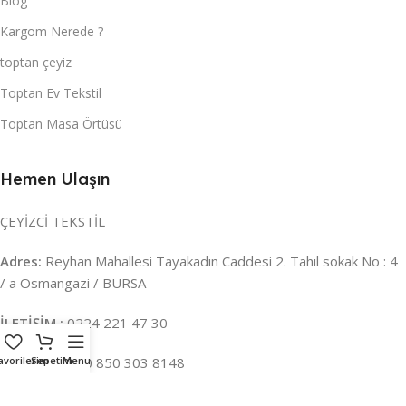
Blog
Kargom Nerede ?
toptan çeyiz
Toptan Ev Tekstil
Toptan Masa Örtüsü
Hemen Ulaşın
ÇEYİZCİ TEKSTİL
Adres:
Reyhan Mahallesi Tayakadın Caddesi 2. Tahıl sokak No : 4
/ a Osmangazi / BURSA
İLETİŞİM :
0224 221 47 30
avorilerim
WHATSAPP :
Sepetim
Menu
0 850 303 8148
Mail:
info@ceyizci.com