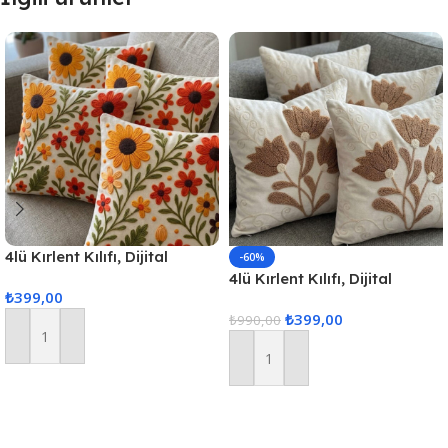
4lü Kırlent Kılıfı, Dijital
-60%
Baskılı Çift Taraflı Kırlent
4lü Kırlent Kılıfı, Dijital
₺
399,00
Kılıfı 45x45cm
Baskılı Çift Taraflı Kırlent
₺
399,00
Kılıfı 45x45cm
₺
990,00
Sepete Ekle
Sepete Ekle