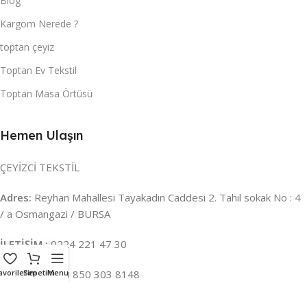
Blog
Kargom Nerede ?
toptan çeyiz
Toptan Ev Tekstil
Toptan Masa Örtüsü
Hemen Ulaşın
ÇEYİZCİ TEKSTİL
Adres:
Reyhan Mahallesi Tayakadın Caddesi 2. Tahıl sokak No : 4
/ a Osmangazi / BURSA
İLETİŞİM :
0224 221 47 30
avorilerim
WHATSAPP :
Sepetim
Menu
0 850 303 8148
Mail:
info@ceyizci.com