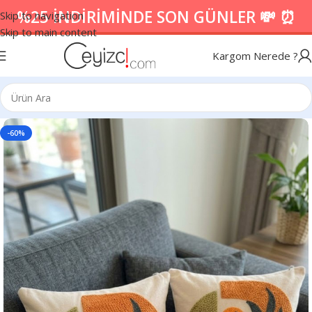
%25 İNDİRİMİNDE SON GÜNLER 💸 ⏰
Skip to navigation
Skip to main content
Kargom Nerede ?
-60%