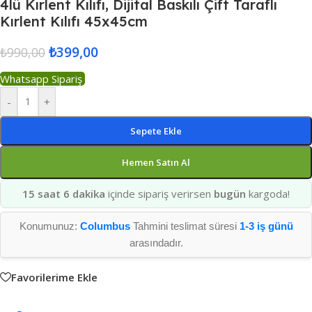
4lü Kırlent Kılıfı, Dijital Baskılı Çift Taraflı
Kırlent Kılıfı 45x45cm
₺
399,00
₺
990,00
Whatsapp Sipariş
-
+
Sepete Ekle
Hemen Satın Al
15 saat 6 dakika
içinde sipariş verirsen
bugün
kargoda!
Konumunuz:
Columbus
Tahmini teslimat süresi
1-3 iş günü
arasındadır.
Favorilerime Ekle