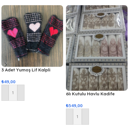
3 Adet Yumoş Lif Kalpli
Siyah
₺
49,00
6lı Kutulu Havlu Kadife
Sepete Ekle
(Karısık Renk Gönderilir)
₺
549,00
Sepete Ekle