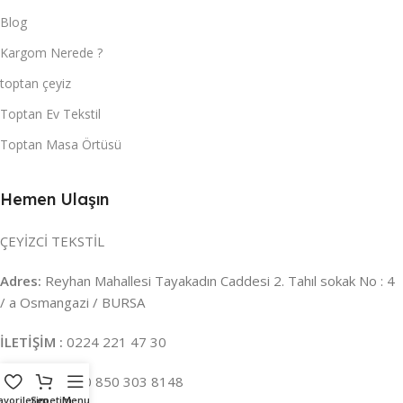
Blog
Kargom Nerede ?
toptan çeyiz
Toptan Ev Tekstil
Toptan Masa Örtüsü
Hemen Ulaşın
ÇEYİZCİ TEKSTİL
Adres:
Reyhan Mahallesi Tayakadın Caddesi 2. Tahıl sokak No : 4
/ a Osmangazi / BURSA
İLETİŞİM :
0224 221 47 30
WHATSAPP :
0 850 303 8148
avorilerim
Sepetim
Menu