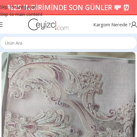
%25 İNDİRİMİNDE SON GÜNLER 💸 ⏰
Skip to navigation
Skip to main content
Kargom Nerede ?