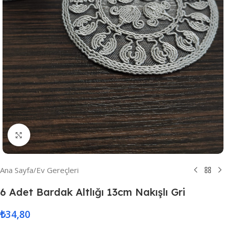
Resmi Büyüt
Ana Sayfa
/
Ev Gereçleri
6 Adet Bardak Altlığı 13cm Nakışlı Gri
₺
34,80