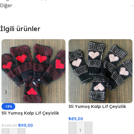
Diğer
İlgili ürünler
5li Yumoş Kalp Lif Çeyizlik
-18%
Kalp Lif Siyah Pudra Kalp
5li Yumoş Kalp Lif Çeyizlik
₺
89,00
Kalp Lif Siyah Kırmızı Kalp
₺
99,00
₺
120,00
Sepete Ekle