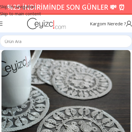
%25 İNDİRİMİNDE SON GÜNLER 💸 ⏰
Skip to navigation
Skip to main content
Kargom Nerede ?