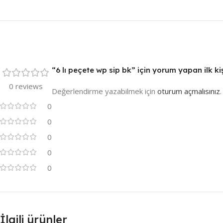
“6 lı peçete wp sip bk” için yorum yapan ilk kiş
0 reviews
Değerlendirme yazabilmek için
oturum açmalısınız
.
0
0
0
0
0
İlgili ürünler