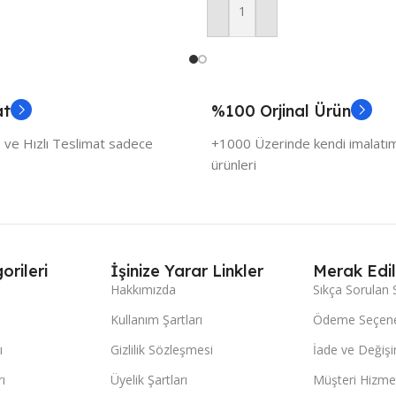
Sepete Ekle
at
%100 Orjinal Ürün
 ve Hızlı Teslimat sadece
+1000 Üzerinde kendi imalatımı
ürünleri
orileri
İşinize Yarar Linkler
Merak Edil
Hakkımızda
Sıkça Sorulan 
Kullanım Şartları
Ödeme Seçene
ı
Gizlilik Sözleşmesi
İade ve Değişi
ı
Üyelik Şartları
Müşteri Hizmet