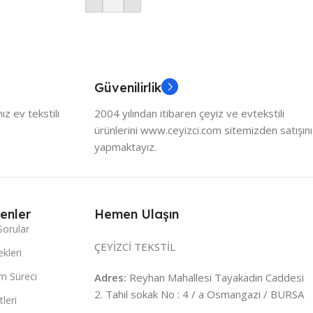
Güvenilirlik
z ev tekstili
2004 yılından itibaren çeyiz ve evtekstili
ürünlerini www.ceyizci.com sitemizden satışını
yapmaktayız.
enler
Hemen Ulaşın
Sorular
ÇEYİZCİ TEKSTİL
kleri
m Süreci
Adres:
Reyhan Mahallesi Tayakadın Caddesi
2. Tahıl sokak No : 4 / a Osmangazi / BURSA
leri