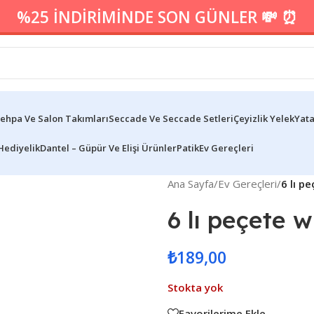
%25 İNDİRİMİNDE SON GÜNLER 💸 ⏰
ehpa Ve Salon Takımları
Seccade Ve Seccade Setleri
Çeyizlik Yelek
Yata
Hediyelik
Dantel – Güpür Ve Elişi Ürünler
Patik
Ev Gereçleri
Ana Sayfa
/
Ev Gereçleri
/
6 lı p
6 lı peçete w
₺
189,00
Stokta yok
Favorilerime Ekle