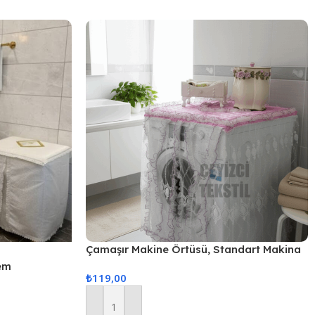
Çamaşır Makine Örtüsü, Standart Makina
Örtüsü – Pembe
em
₺
119,00
Sepete Ekle