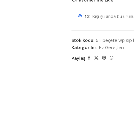
12
Kişi şu anda bu ürünü
Stok kodu:
6 lı peçete wp sip 
Kategoriler:
Ev Gereçleri
Paylaş