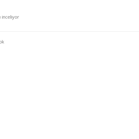
 inceliyor
bk