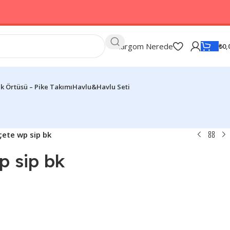
Kargom Nerede
₺
0,
k Örtüsü – Pike Takımı
Havlu&Havlu Seti
eçete wp sip bk
p sip bk