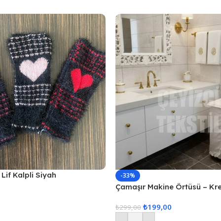
Lif Kalpli Siyah
-33%
Çamaşır Makine Örtüsü – Kr
₺
199,00
₺
299,00