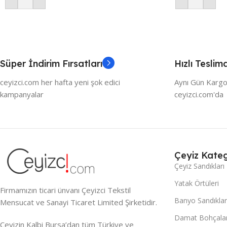
Süper İndirim Fırsatları
Hızlı Teslim
ceyizci.com her hafta yeni şok edici
Aynı Gün Kargo
kampanyalar
ceyizci.com'da
Çeyiz Kateg
Çeyiz Sandıkları
Yatak Örtüleri
Firmamızın ticari ünvanı Çeyizci Tekstil
Banyo Sandıklar
Mensucat ve Sanayi Ticaret Limited Şirketidir.
Damat Bohçalar
Çeyizin Kalbi Bursa’dan tüm Türkiye ve