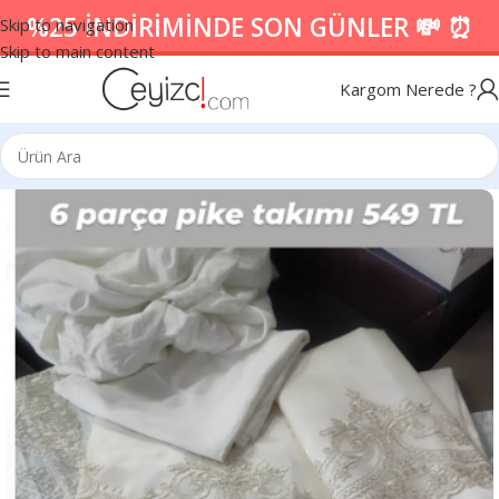
%25 İNDİRİMİNDE SON GÜNLER 💸 ⏰
Skip to navigation
Skip to main content
Kargom Nerede ?