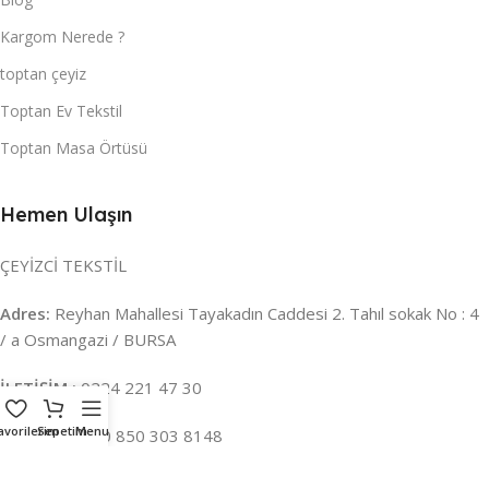
Kargom Nerede ?
toptan çeyiz
Toptan Ev Tekstil
Toptan Masa Örtüsü
Hemen Ulaşın
ÇEYİZCİ TEKSTİL
Adres:
Reyhan Mahallesi Tayakadın Caddesi 2. Tahıl sokak No : 4
/ a Osmangazi / BURSA
İLETİŞİM :
0224 221 47 30
avorilerim
Sepetim
Menu
WHATSAPP :
0 850 303 8148
Mail:
info@ceyizci.com