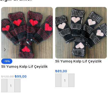
5li Yumoş Kalp Lif Çeyizlik
-18%
Kalp Lif Siyah Pudra Kalp
5li Yumoş Kalp Lif Çeyizlik
₺
89,00
Kalp Lif Siyah Kırmızı Kalp
₺
99,00
₺
120,00
Sepete Ekle
Sepete Ekle