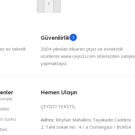
Sepete Ekle
Güvenilirlik
z ev tekstili
2004 yılından itibaren çeyiz ve evtekstili
ürünlerini www.ceyizci.com sitemizden satışını
yapmaktayız.
enler
Hemen Ulaşın
Sorular
ÇEYİZCİ TEKSTİL
kleri
m Süreci
Adres:
Reyhan Mahallesi Tayakadın Caddesi
2. Tahıl sokak No : 4 / a Osmangazi / BURSA
leri