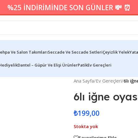
%25 İNDİRİMİNDE SON GÜNLER 💸 ⏰
ehpa Ve Salon Takımları
Seccade Ve Seccade Setleri
Çeyizlik Yelek
Yata
Hediyelik
Dantel – Güpür Ve Elişi Ürünler
Patik
Ev Gereçleri
Ana Sayfa
/
Ev Gereçleri
/
6lı iğn
6lı iğne oyas
₺
199,00
Stokta yok
Favorilerime Ekle