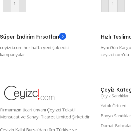
Sepete Ekle
Sepete Ekle
Süper İndirim Fırsatları
Hızlı Teslim
ceyizci.com her hafta yeni şok edici
Aynı Gün Kargo
kampanyalar
ceyizci.com'da
Çeyiz Kateg
Çeyiz Sandıkları
Yatak Örtüleri
Firmamızın ticari ünvanı Çeyizci Tekstil
Banyo Sandıklar
Mensucat ve Sanayi Ticaret Limited Şirketidir.
Damat Bohçalar
Çeyizin Kalbi Bursa’dan tüm Türkiye ve