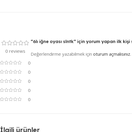
“6lı iğne oyası slntk” için yorum yapan ilk kişi 
0 reviews
Değerlendirme yazabilmek için
oturum açmalısınız
.
0
0
0
0
0
İlgili ürünler