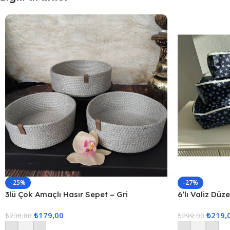
-25%
-27%
3lü Çok Amaçlı Hasır Sepet – Gri
6’lı Valiz Düz
Set Seyahat 
₺
179,00
₺
219,
₺
238,80
₺
299,00