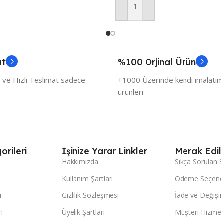
Sepete Ekle
at
%100 Orjinal Ürün
 ve Hızlı Teslimat sadece
+1000 Üzerinde kendi imalatımı
ürünleri
orileri
İşinize Yarar Linkler
Merak Edil
Hakkımızda
Sıkça Sorulan 
Kullanım Şartları
Ödeme Seçene
ı
Gizlilik Sözleşmesi
İade ve Değişi
ı
Üyelik Şartları
Müşteri Hizmet