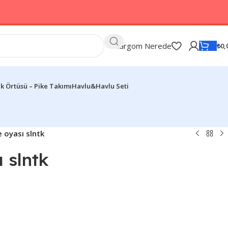
Kargom Nerede
₺
0,
k Örtüsü – Pike Takımı
Havlu&Havlu Seti
e oyası slntk
ı slntk