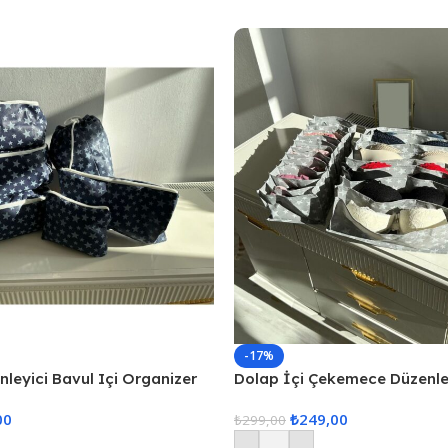
-17%
enleyici Bavul Içi Organizer
Dolap İçi Çekemece Düzenley
Hurcu
Düzenleyici, İç Çamaşarı Düz
00
₺
249,00
Çekmece İçi Düzenle
₺
299,00