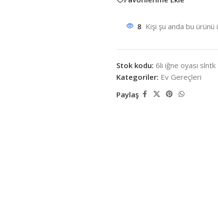
8
Kişi şu anda bu ürünü 
Stok kodu:
6lı iğne oyası slntk
Kategoriler:
Ev Gereçleri
Paylaş