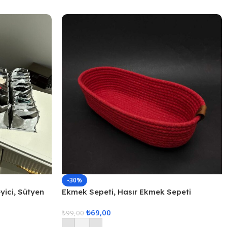
-30%
ici, Sütyen
Ekmek Sepeti, Hasır Ekmek Sepeti
enleyici, 3lü
Düzenleyici Sepet – Kırmızı
₺
69,00
₺
99,00