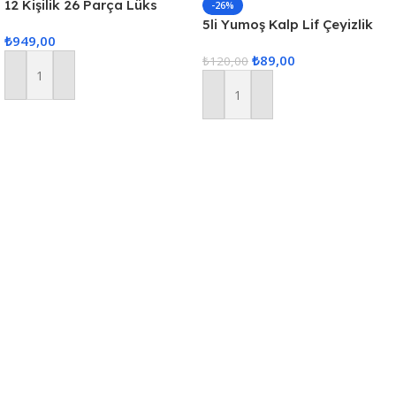
12 Kişilik 26 Parça Lüks
-26%
Gardenya Keten Kumaş
5li Yumoş Kalp Lif Çeyizlik
₺
949,00
Masa Örtüsü Seti
Kalp Lif Siyah Pembe Kalp
₺
89,00
₺
120,00
Sepete Ekle
Sepete Ekle