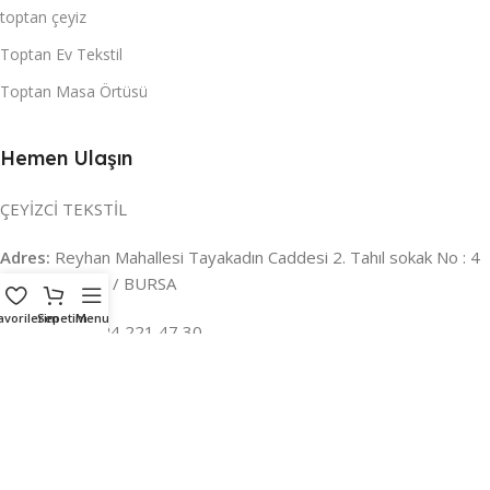
toptan çeyiz
Toptan Ev Tekstil
Toptan Masa Örtüsü
Hemen Ulaşın
ÇEYİZCİ TEKSTİL
Adres:
Reyhan Mahallesi Tayakadın Caddesi 2. Tahıl sokak No : 4
/ a Osmangazi / BURSA
avorilerim
Sepetim
Menu
İLETİŞİM :
0224 221 47 30
WHATSAPP :
0 850 303 8148
Mail:
info@ceyizci.com