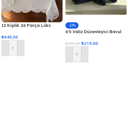
12 Kişilik 26 Parça Lüks
-27%
Gardenya Keten Kumaş
6’lı Valiz Düzenleyici Bavul
₺
949,00
Masa Örtüsü Seti
Içi Organizer Set Seyahat
₺
219,00
Hurcu
₺
299,00
Sepete Ekle
Sepete Ekle