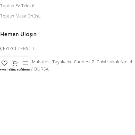
Toptan Ev Tekstil
Toptan Masa Örtüsü
Hemen Ulaşın
ÇEYİZCİ TEKSTİL
Adres:
Reyhan Mahallesi Tayakadın Caddesi 2. Tahıl sokak No : 4
/ a Osmangazi / BURSA
avorilerim
Sepetim
Menu
İLETİŞİM :
0224 221 47 30
WHATSAPP :
0 850 303 8148
Mail:
info@ceyizci.com
2023 Çeyizci. Her Hakkı Saklıdır.