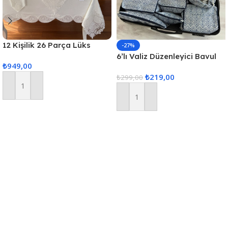
12 Kişilik 26 Parça Lüks
-27%
Gardenya Keten Kumaş
6’lı Valiz Düzenleyici Bavul
₺
949,00
Masa Örtüsü Seti
Içi Organizer Set Seyahat
₺
219,00
Hurcu
₺
299,00
Sepete Ekle
Sepete Ekle