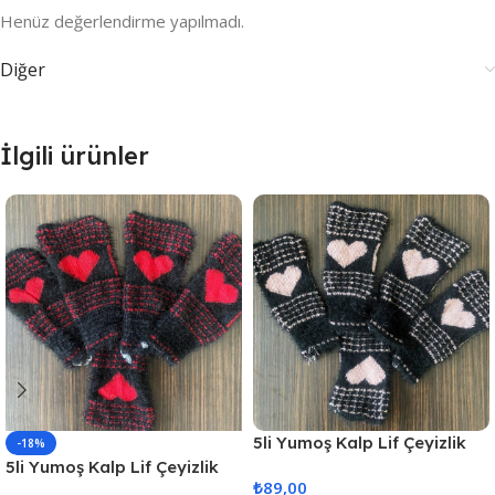
Henüz değerlendirme yapılmadı.
Diğer
İlgili ürünler
5li Yumoş Kalp Lif Çeyizlik
-18%
Kalp Lif Siyah Pudra Kalp
5li Yumoş Kalp Lif Çeyizlik
₺
89,00
Kalp Lif Siyah Kırmızı Kalp