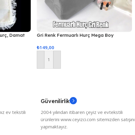
Hurç, Damat
Gri Renk Fermuarlı Hurç Mega Boy
urcu 1
80x50x40cm
₺
149,00
Sepete Ekle
Güvenilirlik
z ev tekstili
2004 yılından itibaren çeyiz ve evtekstili
ürünlerini www.ceyizci.com sitemizden satışını
yapmaktayız.