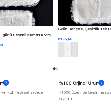
Gelin Bohçası, Çeyizlik Tek 
Nişan Bohçası, Gelin Nişan H
 Figürlü Desenli Kumaş Krem
₺
196,68
Damat&1 Gelin 35x25cm
şan Gelin Damat Hurcu 3lü
00
Sepete Ekle
at
%100 Orjinal Ürün
 ve Hızlı Teslimat sadece
+1000 Üzerinde kendi imalatımı
ürünleri