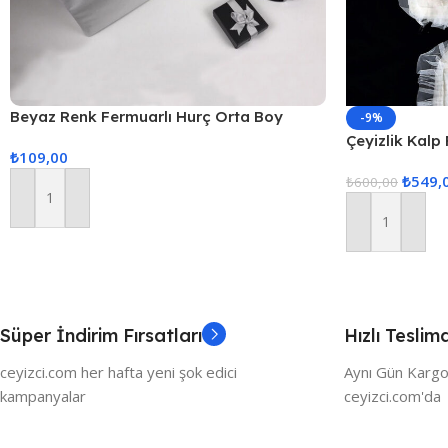
Beyaz Renk Fermuarlı Hurç Orta Boy
-9%
53x30x26cm
Çeyizlik Kalp
₺
109,00
3lü Bohça, Ni
₺
549,
₺
600,00
Sepete Ekle
Sepete Ekle
Süper İndirim Fırsatları
Hızlı Teslim
ceyizci.com her hafta yeni şok edici
Aynı Gün Kargo
kampanyalar
ceyizci.com'da