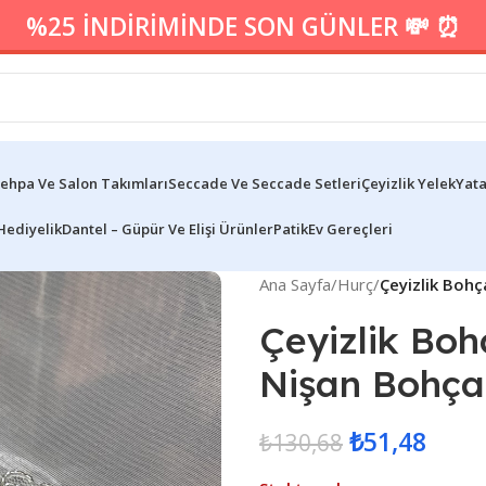
%25 İNDİRİMİNDE SON GÜNLER 💸 ⏰
ehpa Ve Salon Takımları
Seccade Ve Seccade Setleri
Çeyizlik Yelek
Yata
Hediyelik
Dantel – Güpür Ve Elişi Ürünler
Patik
Ev Gereçleri
Ana Sayfa
/
Hurç
/
Çeyizlik Bohç
Çeyizlik Boh
Nişan Bohça
₺
51,48
₺
130,68