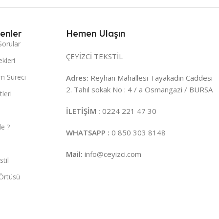
enler
Hemen Ulaşın
Sorular
ÇEYİZCİ TEKSTİL
kleri
m Süreci
Adres:
Reyhan Mahallesi Tayakadın Caddesi
2. Tahıl sokak No : 4 / a Osmangazi / BURSA
leri
İLETİŞİM :
0224 221 47 30
e ?
WHATSAPP :
0 850 303 8148
Mail:
info@ceyizci.com
til
Örtüsü