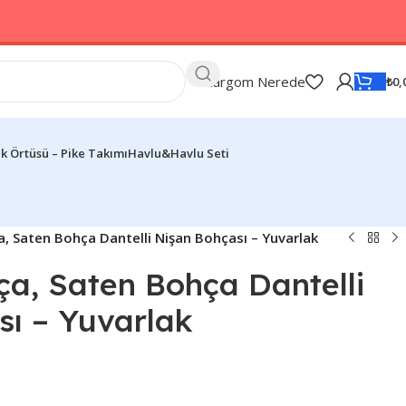
Kargom Nerede
₺
0,
k Örtüsü – Pike Takımı
Havlu&Havlu Seti
a, Saten Bohça Dantelli Nişan Bohçası – Yuvarlak
ça, Saten Bohça Dantelli
sı – Yuvarlak