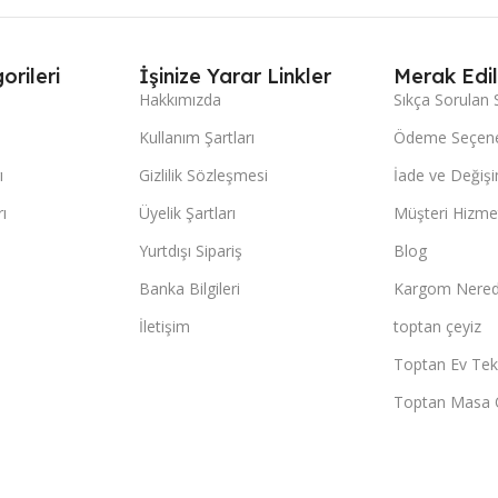
orileri
İşinize Yarar Linkler
Merak Edil
Hakkımızda
Sıkça Sorulan 
Kullanım Şartları
Ödeme Seçene
ı
Gizlilik Sözleşmesi
İade ve Değişi
ı
Üyelik Şartları
Müşteri Hizmet
Yurtdışı Sipariş
Blog
Banka Bilgileri
Kargom Nered
İletişim
toptan çeyiz
Toptan Ev Teks
Toptan Masa 