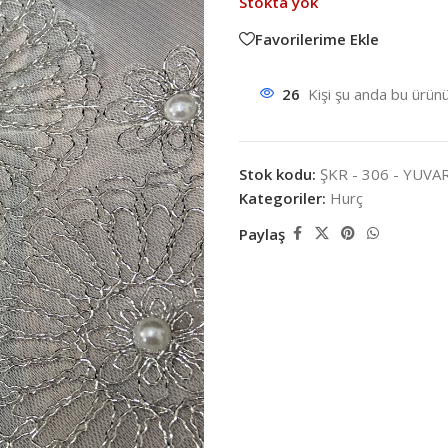
Stokta yok
Favorilerime Ekle
26
Kişi şu anda bu ürünü
Stok kodu:
ŞKR - 306 - YUVA
Kategoriler:
Hurç
Paylaş