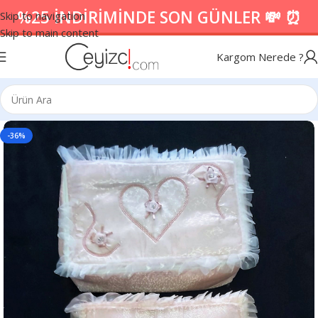
%25 İNDİRİMİNDE SON GÜNLER 💸 ⏰
Skip to navigation
Skip to main content
Kargom Nerede ?
-36%