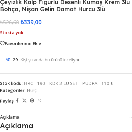
Çeyizlik Kalp Figürlü Desenli Kumaş Krem 3lü
Bohça, Nişan Gelin Damat Hurcu 3lü
₺
339,00
₺
526,68
Stokta yok
Favorilerime Ekle
29
Kişi şu anda bu ürünü inceliyor
Stok kodu:
HRC - 190 - KDK 3 LÜ SET - PUDRA - 110 £
Kategoriler:
Hurç
Paylaş
Açıklama
Açıklama