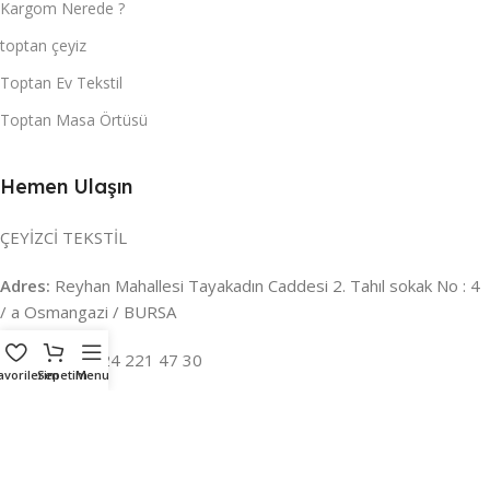
Kargom Nerede ?
toptan çeyiz
Toptan Ev Tekstil
Toptan Masa Örtüsü
Hemen Ulaşın
ÇEYİZCİ TEKSTİL
Adres:
Reyhan Mahallesi Tayakadın Caddesi 2. Tahıl sokak No : 4
/ a Osmangazi / BURSA
İLETİŞİM :
0224 221 47 30
avorilerim
Sepetim
Menu
WHATSAPP :
0 850 303 8148
Mail:
info@ceyizci.com