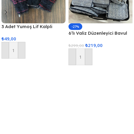
3 Adet Yumoş Lif Kalpli
-27%
Siyah
6’lı Valiz Düzenleyici Bavul
₺
49,00
Içi Organizer Set Seyahat
₺
219,00
Hurcu
₺
299,00
Sepete Ekle
Sepete Ekle