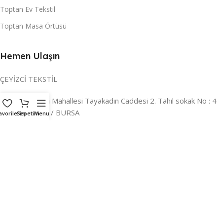
Toptan Ev Tekstil
Toptan Masa Örtüsü
Hemen Ulaşın
ÇEYİZCİ TEKSTİL
Adres:
Reyhan Mahallesi Tayakadın Caddesi 2. Tahıl sokak No : 4
/ a Osmangazi / BURSA
avorilerim
Sepetim
Menu
İLETİŞİM :
0224 221 47 30
WHATSAPP :
0 850 303 8148
Mail:
info@ceyizci.com
2023 Çeyizci. Her Hakkı Saklıdır.