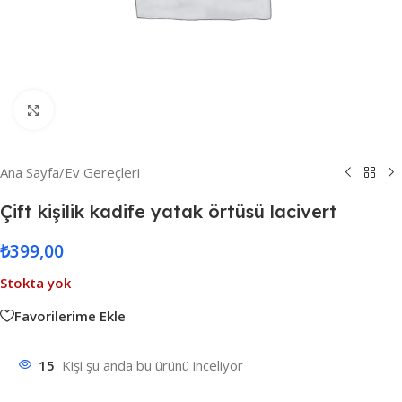
Resmi Büyüt
Ana Sayfa
/
Ev Gereçleri
Çift kişilik kadife yatak örtüsü lacivert
₺
399,00
Stokta yok
Favorilerime Ekle
15
Kişi şu anda bu ürünü inceliyor