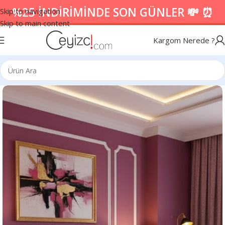
%25 İNDİRİMİNDE SON GÜNLER 💸 ⏰
Skip to navigation
Skip to main content
Kargom Nerede ?