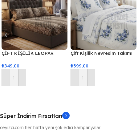
ÇİFT KİŞİLİK LEOPAR
Çift Kişilik Nevresim Takımı
MODEL LASTİKLİ ÇARŞAF
Mavi Çiçek
₺
349,00
₺
599,00
TAKIMI – 2 ADET YASTIK
KILIFLI
Sepete Ekle
Sepete Ekle
Süper İndirim Fırsatları
ceyizci.com her hafta yeni şok edici kampanyalar