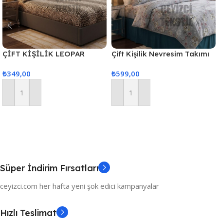
ÇİFT KİŞİLİK LEOPAR
Çift Kişilik Nevresim Takımı
MODEL LASTİKLİ ÇARŞAF
GRİ ZEMİN
₺
349,00
₺
599,00
TAKIMI – 2 ADET YASTIK
KILIFLI
Sepete Ekle
Sepete Ekle
Süper İndirim Fırsatları
ceyizci.com her hafta yeni şok edici kampanyalar
Hızlı Teslimat