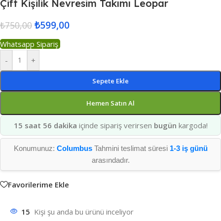
Çift Kişilik Nevresim Takımı Leopar
₺
599,00
₺
750,00
Whatsapp Sipariş
-
+
Sepete Ekle
Hemen Satın Al
15 saat 56 dakika
içinde sipariş verirsen
bugün
kargoda!
Konumunuz:
Columbus
Tahmini teslimat süresi
1-3 iş günü
arasındadır.
Favorilerime Ekle
15
Kişi şu anda bu ürünü inceliyor