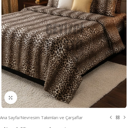
Resmi Büyüt
Ana Sayfa
/
Nevresim Takımları ve Çarşaflar