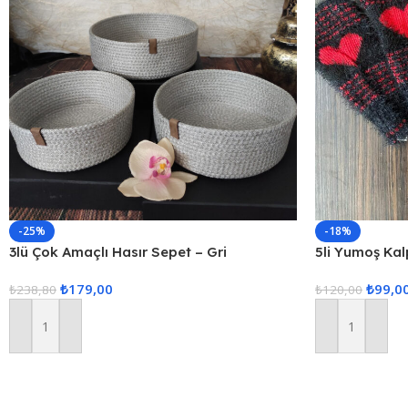
-25%
-18%
3lü Çok Amaçlı Hasır Sepet – Gri
5li Yumoş Kalp
Kırmızı Kalp
₺
179,00
₺
99,0
₺
238,80
₺
120,00
Sepete Ekle
Sepete Ekle