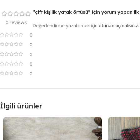
“çift kişilik yatak örtüsü” için yorum yapan ilk 
0 reviews
Değerlendirme yazabilmek için
oturum açmalısınız
.
0
0
0
0
0
İlgili ürünler