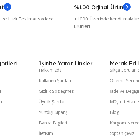
at
%100 Orjinal Ürün
 ve Hızlı Teslimat sadece
+1000 Üzerinde kendi imalatımı
ürünleri
orileri
İşinize Yarar Linkler
Merak Edil
Hakkımızda
Sıkça Sorulan 
Kullanım Şartları
Ödeme Seçene
ı
Gizlilik Sözleşmesi
İade ve Değişi
ı
Üyelik Şartları
Müşteri Hizmet
Yurtdışı Sipariş
Blog
Banka Bilgileri
Kargom Nered
İletişim
toptan çeyiz