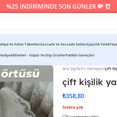
%25 İNDİRİMİNDE SON GÜNLER 💸 ⏰
ehpa Ve Salon Takımları
Seccade Ve Seccade Setleri
Çeyizlik Yelek
Yata
Hediyelik
Dantel – Güpür Ve Elişi Ürünler
Patik
Ev Gereçleri
Ana Sayfa
/
Ev Gereçleri
/
çift ki
çift kişilik 
₺
358,80
Stokta yok
Favorilerime Ekle