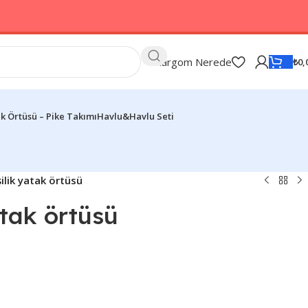
Kargom Nerede
₺
0,
k Örtüsü – Pike Takımı
Havlu&Havlu Seti
şilik yatak örtüsü
yatak örtüsü