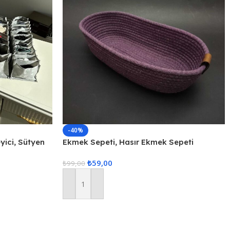
-40%
ici, Sütyen
Ekmek Sepeti, Hasır Ekmek Sepeti
enleyici, 3lü
Düzenleyici Sepet – Mor
₺
59,00
₺
99,00
Sepete Ekle