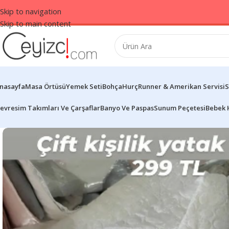
Skip to navigation
Skip to main content
nasayfa
Masa Örtüsü
Yemek Seti
Bohça
Hurç
Runner & Amerikan Servisi
S
evresim Takımları Ve Çarşaflar
Banyo Ve Paspas
Sunum Peçetesi
Bebek 