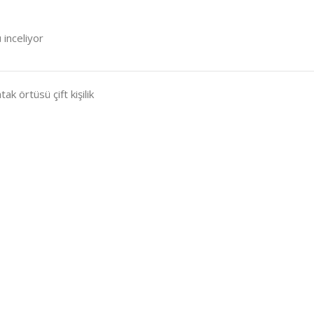
 inceliyor
k örtüsü çift kişilik