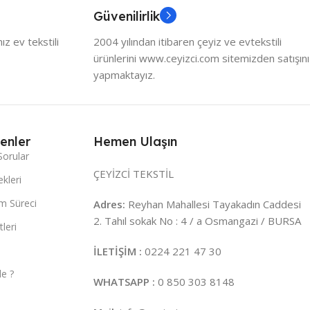
Güvenilirlik
z ev tekstili
2004 yılından itibaren çeyiz ve evtekstili
ürünlerini www.ceyizci.com sitemizden satışını
yapmaktayız.
enler
Hemen Ulaşın
Sorular
ÇEYİZCİ TEKSTİL
kleri
m Süreci
Adres:
Reyhan Mahallesi Tayakadın Caddesi
2. Tahıl sokak No : 4 / a Osmangazi / BURSA
leri
İLETİŞİM :
0224 221 47 30
e ?
WHATSAPP :
0 850 303 8148