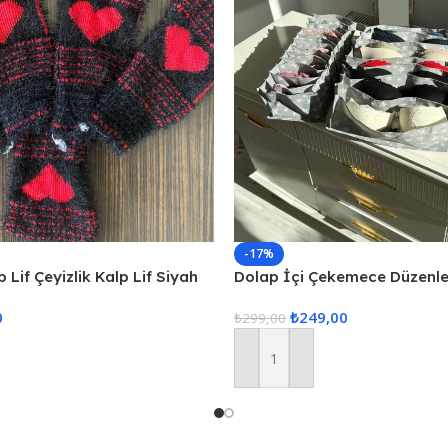
-17%
 Lif Çeyizlik Kalp Lif Siyah
Dolap İçi Çekemece Düzenley
Düzenleyici, İç Çamaşarı Düz
0
₺
249,00
Çekmece İçi Düzenle
₺
299,00
Sepete Ekle