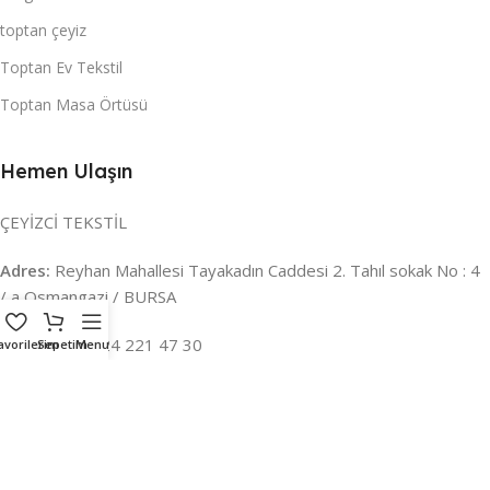
toptan çeyiz
Toptan Ev Tekstil
Toptan Masa Örtüsü
Hemen Ulaşın
ÇEYİZCİ TEKSTİL
Adres:
Reyhan Mahallesi Tayakadın Caddesi 2. Tahıl sokak No : 4
/ a Osmangazi / BURSA
İLETİŞİM :
0224 221 47 30
avorilerim
Sepetim
Menu
WHATSAPP :
0 850 303 8148
Mail:
info@ceyizci.com