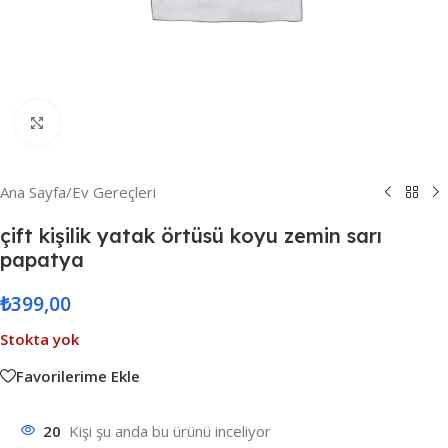
Resmi Büyüt
Ana Sayfa
/
Ev Gereçleri
çift kişilik yatak örtüsü koyu zemin sarı
papatya
₺
399,00
Stokta yok
Favorilerime Ekle
20
Kişi şu anda bu ürünü inceliyor