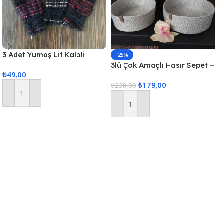
3 Adet Yumoş Lif Kalpli
-25%
Siyah
3lü Çok Amaçlı Hasır Sepet –
₺
49,00
Gri
₺
179,00
₺
238,80
Sepete Ekle
Sepete Ekle