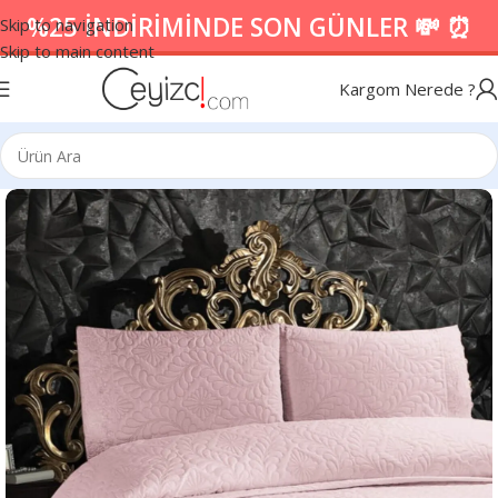
%25 İNDİRİMİNDE SON GÜNLER 💸 ⏰
Skip to navigation
Skip to main content
Kargom Nerede ?