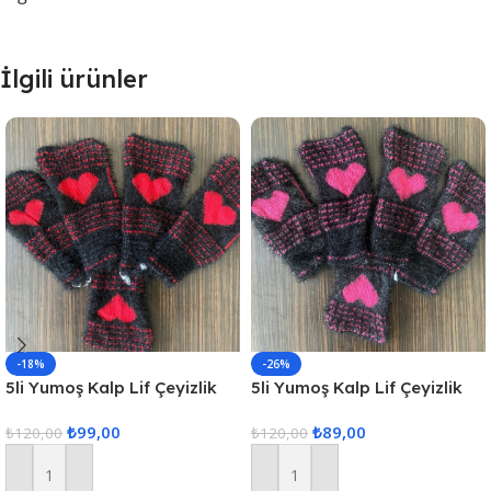
İlgili ürünler
-18%
-26%
5li Yumoş Kalp Lif Çeyizlik
5li Yumoş Kalp Lif Çeyizlik
Kalp Lif Siyah Kırmızı Kalp
Kalp Lif Siyah Pembe Kalp
₺
99,00
₺
89,00
₺
120,00
₺
120,00
Sepete Ekle
Sepete Ekle