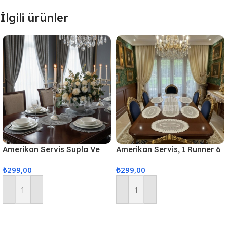
İlgili ürünler
Amerikan Servis Supla Ve
Amerikan Servis, 1 Runner 6
Runner Seti 6 Kişilik
Supla Yemek Servis Takımı,
₺
299,00
₺
299,00
Masa Örtüsü Seti, Servis
Sunum Seti
Sepete Ekle
Sepete Ekle