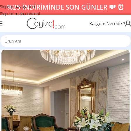
%25 İNDİRİMİNDE SON GÜNLER 💸 ⏰
Skip to navigation
Skip to main content
Kargom Nerede ?