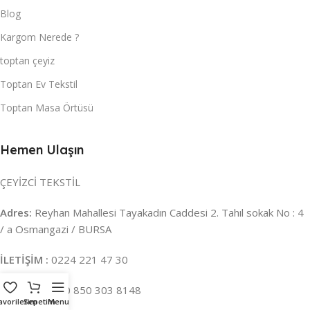
Blog
Kargom Nerede ?
toptan çeyiz
Toptan Ev Tekstil
Toptan Masa Örtüsü
Hemen Ulaşın
ÇEYİZCİ TEKSTİL
Adres:
Reyhan Mahallesi Tayakadın Caddesi 2. Tahıl sokak No : 4
/ a Osmangazi / BURSA
İLETİŞİM :
0224 221 47 30
WHATSAPP :
0 850 303 8148
avorilerim
Sepetim
Menu