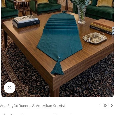
Resmi Büyüt
Ana Sayfa
/
Runner & Amerikan Servisi