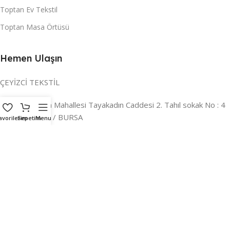
Toptan Ev Tekstil
Toptan Masa Örtüsü
Hemen Ulaşın
ÇEYİZCİ TEKSTİL
Adres:
Reyhan Mahallesi Tayakadın Caddesi 2. Tahıl sokak No : 4
/ a Osmangazi / BURSA
avorilerim
Sepetim
Menu
İLETİŞİM :
0224 221 47 30
WHATSAPP :
0 850 303 8148
Mail:
info@ceyizci.com
2023 Çeyizci. Her Hakkı Saklıdır.