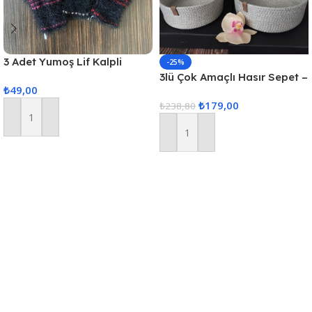
3 Adet Yumoş Lif Kalpli
-25%
Siyah
3lü Çok Amaçlı Hasır Sepet –
₺
49,00
Gri
₺
179,00
₺
238,80
Sepete Ekle
Sepete Ekle