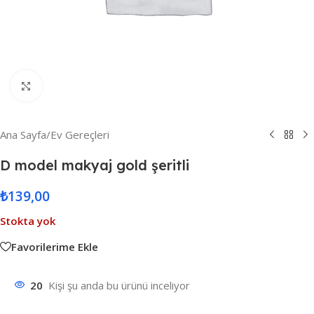
Resmi Büyüt
Ana Sayfa
/
Ev Gereçleri
D model makyaj gold şeritli
₺
139,00
Stokta yok
Favorilerime Ekle
20
Kişi şu anda bu ürünü inceliyor