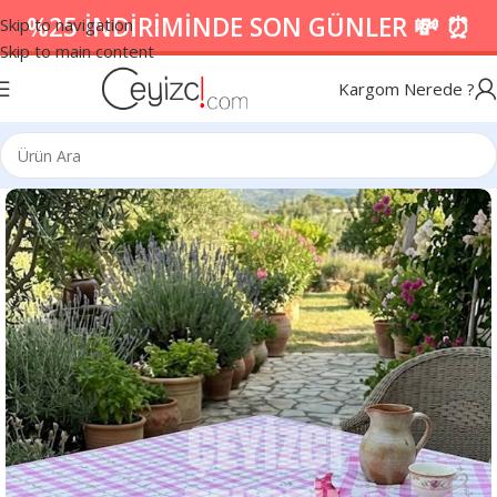
%25 İNDİRİMİNDE SON GÜNLER 💸 ⏰
Skip to navigation
Skip to main content
Kargom Nerede ?