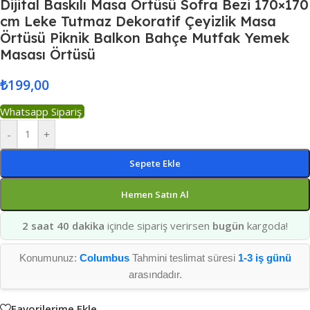
Dijital Baskılı Masa Örtüsü Sofra Bezi 170×170
cm Leke Tutmaz Dekoratif Çeyizlik Masa
Örtüsü Piknik Balkon Bahçe Mutfak Yemek
Masası Örtüsü
₺
199,00
Whatsapp Sipariş
-
+
Sepete Ekle
Hemen Satın Al
2 saat 40 dakika
içinde sipariş verirsen
bugün
kargoda!
Konumunuz:
Columbus
Tahmini teslimat süresi
1-3 iş günü
arasındadır.
Favorilerime Ekle