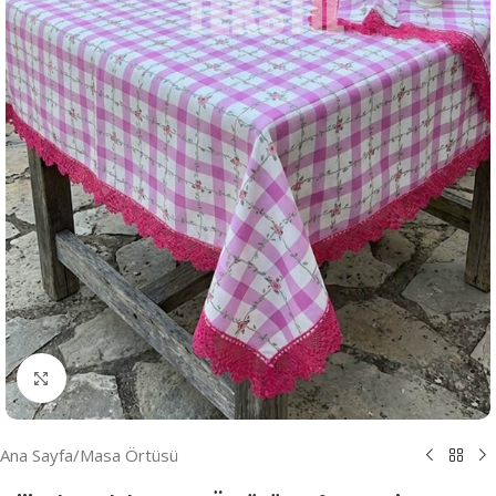
Resmi Büyüt
Ana Sayfa
/
Masa Örtüsü