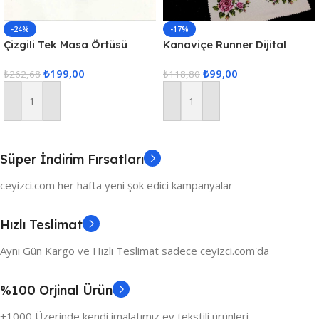
-24%
-17%
Çizgili Tek Masa Örtüsü
Kanaviçe Runner Dijital
Colber 160x220cm Pudra
Baskılı 40x140cm
₺
199,00
₺
99,00
₺
262,68
₺
118,80
Sepete Ekle
Sepete Ekle
Süper İndirim Fırsatları
ceyizci.com her hafta yeni şok edici kampanyalar
Hızlı Teslimat
Aynı Gün Kargo ve Hızlı Teslimat sadece ceyizci.com'da
%100 Orjinal Ürün
+1000 Üzerinde kendi imalatımız ev tekstili ürünleri