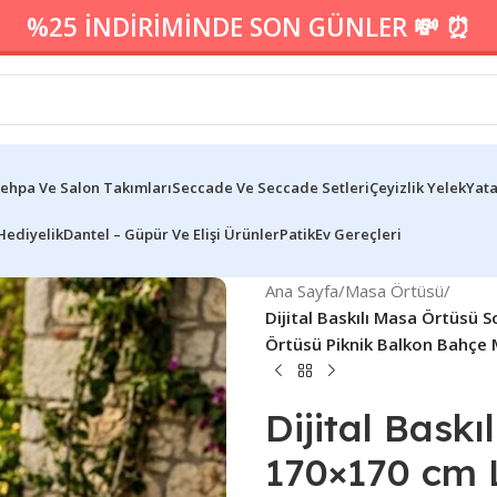
%25 İNDİRİMİNDE SON GÜNLER 💸 ⏰
ehpa Ve Salon Takımları
Seccade Ve Seccade Setleri
Çeyizlik Yelek
Yata
Hediyelik
Dantel – Güpür Ve Elişi Ürünler
Patik
Ev Gereçleri
Ana Sayfa
/
Masa Örtüsü
/
Dijital Baskılı Masa Örtüsü
Örtüsü Piknik Balkon Bahçe
Dijital Bask
170×170 cm 