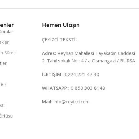
enler
Hemen Ulaşın
Sorular
ÇEYİZCİ TEKSTİL
kleri
m Süreci
Adres:
Reyhan Mahallesi Tayakadın Caddesi
2. Tahıl sokak No : 4 / a Osmangazi / BURSA
leri
İLETİŞİM :
0224 221 47 30
e ?
WHATSAPP :
0 850 303 8148
Mail:
info@ceyizci.com
til
Örtüsü