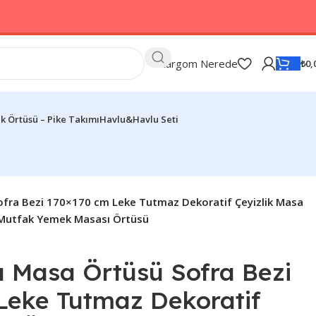
Kargom Nerede
₺
0,
k Örtüsü – Pike Takımı
Havlu&Havlu Seti
 Sofra Bezi 170×170 cm Leke Tutmaz Dekoratif Çeyizlik Masa
 Mutfak Yemek Masası Örtüsü
ılı Masa Örtüsü Sofra Bezi
Leke Tutmaz Dekoratif