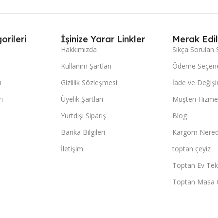
orileri
İşinize Yarar Linkler
Merak Edil
Hakkımızda
Sıkça Sorulan 
Kullanım Şartları
Ödeme Seçene
ı
Gizlilik Sözleşmesi
İade ve Değişi
ı
Üyelik Şartları
Müşteri Hizmet
Yurtdışı Sipariş
Blog
Banka Bilgileri
Kargom Nered
İletişim
toptan çeyiz
Toptan Ev Teks
Toptan Masa 