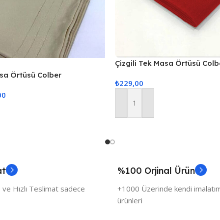
Çizgili Tek Masa Örtüsü Colb
160x220cm Kırmızı
asa Örtüsü Colber
₺
229,00
ahve
00
Sepete Ekle
at
%100 Orjinal Ürün
 ve Hızlı Teslimat sadece
+1000 Üzerinde kendi imalatımı
ürünleri