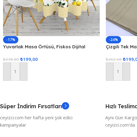
-17%
-24%
Yuvarlak Masa Örtüsü, Fiskos Dijital
Çizgili Tek M
Baskılı
160x220cm K
₺
199,00
₺
199,
₺
238,80
₺
262,68
Sepete Ekle
Sepete Ekle
Süper İndirim Fırsatları
Hızlı Teslim
ceyizci.com her hafta yeni şok edici
Aynı Gün Kargo
kampanyalar
ceyizci.com'da