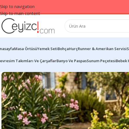
Skip to navigation
Skip to main content
nasayfa
Masa Örtüsü
Yemek Seti
Bohça
Hurç
Runner & Amerikan Servisi
S
evresim Takımları Ve Çarşaflar
Banyo Ve Paspas
Sunum Peçetesi
Bebek 