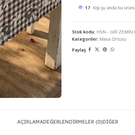
17
Kişi şu anda bu ürünü
Stok kodu:
HSN - GRİ ZEMİN 
Kategoriler:
Masa Örtüsü
Paylaş
AÇIKLAMA
DEĞERLENDIRMELER (0)
DIĞER