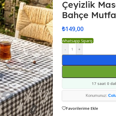
Çeyizlik Mas
Bahçe Mutfa
₺
149,00
Whatsapp Sipariş
-
+
17 saat 0 da
Konumunuz:
Col
Favorilerime Ekle