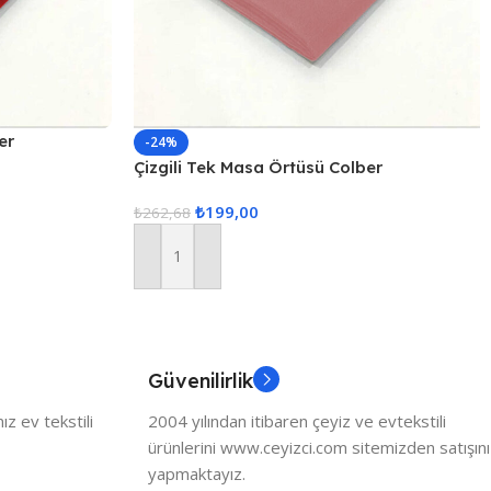
er
-24%
Çizgili Tek Masa Örtüsü Colber
160x220cm Pudra
₺
199,00
₺
262,68
Sepete Ekle
Güvenilirlik
z ev tekstili
2004 yılından itibaren çeyiz ve evtekstili
ürünlerini www.ceyizci.com sitemizden satışını
yapmaktayız.