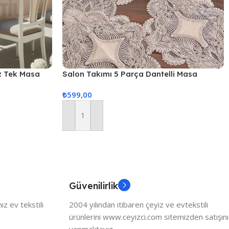
z Tek Masa
Salon Takımı 5 Parça Dantelli Masa
no
Örtüsü Runner Seti
₺
599,00
Sepete Ekle
Güvenilirlik
z ev tekstili
2004 yılından itibaren çeyiz ve evtekstili
ürünlerini www.ceyizci.com sitemizden satışını
yapmaktayız.