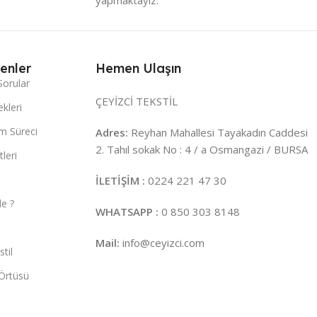
enler
Hemen Ulaşın
Sorular
ÇEYİZCİ TEKSTİL
kleri
m Süreci
Adres:
Reyhan Mahallesi Tayakadın Caddesi
2. Tahıl sokak No : 4 / a Osmangazi / BURSA
leri
İLETİŞİM :
0224 221 47 30
e ?
WHATSAPP :
0 850 303 8148
Mail:
info@ceyizci.com
til
Örtüsü