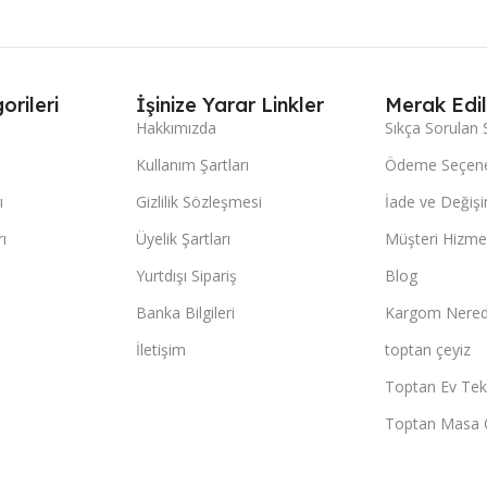
orileri
İşinize Yarar Linkler
Merak Edil
Hakkımızda
Sıkça Sorulan 
Kullanım Şartları
Ödeme Seçene
ı
Gizlilik Sözleşmesi
İade ve Değişi
ı
Üyelik Şartları
Müşteri Hizmet
Yurtdışı Sipariş
Blog
Banka Bilgileri
Kargom Nered
İletişim
toptan çeyiz
Toptan Ev Teks
Toptan Masa 