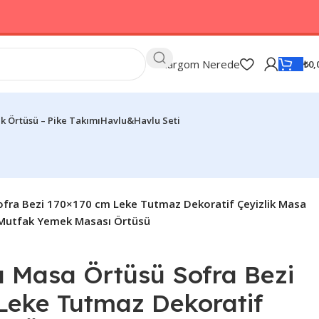
Kargom Nerede
₺
0,
k Örtüsü – Pike Takımı
Havlu&Havlu Seti
 Sofra Bezi 170×170 cm Leke Tutmaz Dekoratif Çeyizlik Masa
 Mutfak Yemek Masası Örtüsü
ılı Masa Örtüsü Sofra Bezi
Leke Tutmaz Dekoratif