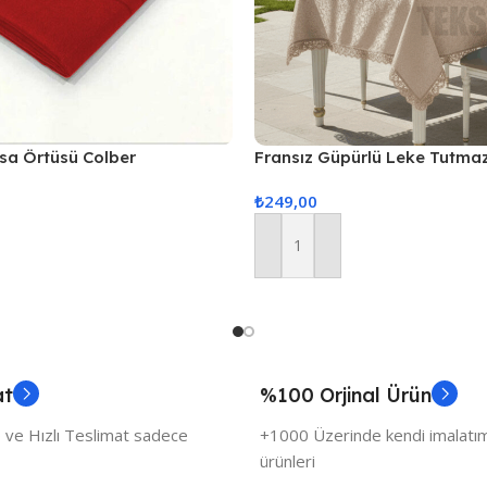
asa Örtüsü Colber
Fransız Güpürlü Leke Tutma
rmızı
Örtüsü 160x220cm – Kapuçi
₺
249,00
Sepete Ekle
at
%100 Orjinal Ürün
 ve Hızlı Teslimat sadece
+1000 Üzerinde kendi imalatımı
ürünleri