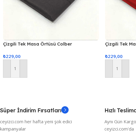
Çizgili Tek Masa Örtüsü Colber
Çizgili Tek M
160x220cm Füme
160x220cm Kı
₺
229,00
₺
229,00
Sepete Ekle
Sepete Ekle
Süper İndirim Fırsatları
Hızlı Teslim
ceyizci.com her hafta yeni şok edici
Aynı Gün Kargo
kampanyalar
ceyizci.com'da