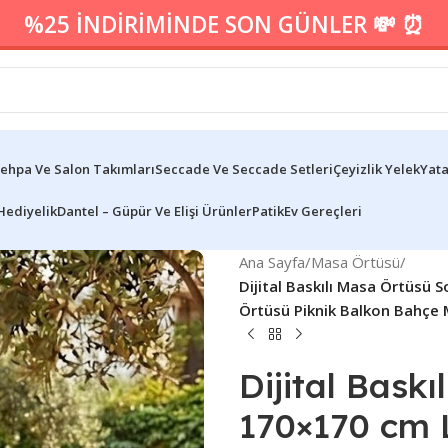
%25 İNDİRİMİNDE SON GÜNLER 💸 ⏰
ehpa Ve Salon Takımları
Seccade Ve Seccade Setleri
Çeyizlik Yelek
Yata
Hediyelik
Dantel – Güpür Ve Elişi Ürünler
Patik
Ev Gereçleri
Ana Sayfa
/
Masa Örtüsü
/
Dijital Baskılı Masa Örtüsü
Örtüsü Piknik Balkon Bahçe
Dijital Bask
170×170 cm 