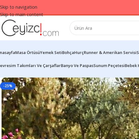
Skip to navigation
Skip to main content
nasayfa
Masa Örtüsü
Yemek Seti
Bohça
Hurç
Runner & Amerikan Servisi
S
evresim Takımları Ve Çarşaflar
Banyo Ve Paspas
Sunum Peçetesi
Bebek 
-25%