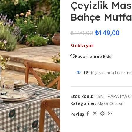
Çeyizlik Mas
Bahçe Mutfa
₺
149,00
₺
199,00
Stokta yok
Favorilerime Ekle
18
Kişi şu anda bu ürünü
Stok kodu:
HSN - PAPATYA 
Kategoriler:
Masa Örtüsü
Paylaş