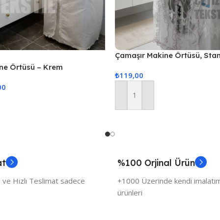
Çamaşır Makine Örtüsü, Sta
Örtüsü – Pembe
ne Örtüsü – Krem
₺
119,00
00
Sepete Ekle
at
%100 Orjinal Ürün
 ve Hızlı Teslimat sadece
+1000 Üzerinde kendi imalatımı
ürünleri