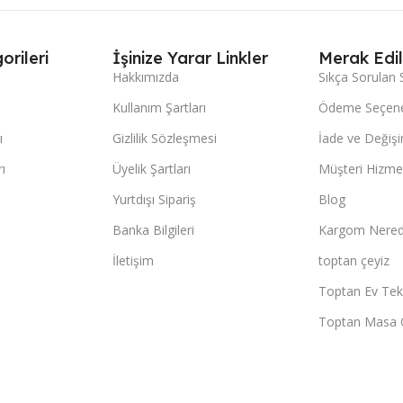
orileri
İşinize Yarar Linkler
Merak Edil
Hakkımızda
Sıkça Sorulan 
Kullanım Şartları
Ödeme Seçene
ı
Gizlilik Sözleşmesi
İade ve Değişi
ı
Üyelik Şartları
Müşteri Hizmet
Yurtdışı Sipariş
Blog
Banka Bilgileri
Kargom Nered
İletişim
toptan çeyiz
Toptan Ev Teks
Toptan Masa 