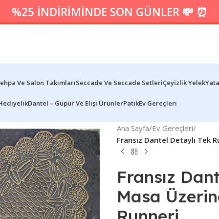
%25 İNDİRİMİNDE SON GÜNLER 💸 ⏰
ehpa Ve Salon Takımları
Seccade Ve Seccade Setleri
Çeyizlik Yelek
Yata
Hediyelik
Dantel – Güpür Ve Elişi Ürünler
Patik
Ev Gereçleri
Ana Sayfa
/
Ev Gereçleri
/
Fransız Dantel Detaylı Tek 
Fransız Dant
Masa Üzerin
Runneri