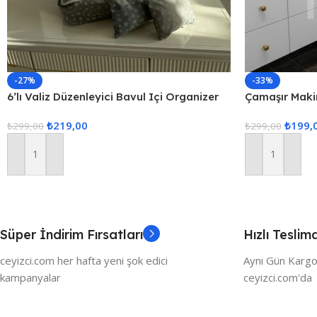
-27%
-33%
6’lı Valiz Düzenleyici Bavul Içi Organizer
Çamaşır Maki
Set Seyahat Hurcu
₺
219,00
₺
199,
₺
299,00
₺
299,00
Sepete Ekle
Sepete Ekle
Süper İndirim Fırsatları
Hızlı Teslim
ceyizci.com her hafta yeni şok edici
Aynı Gün Kargo
kampanyalar
ceyizci.com'da