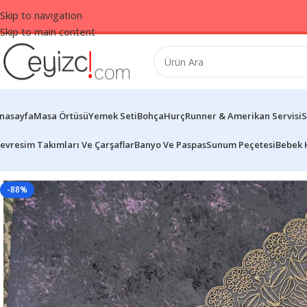
Skip to navigation
Skip to main content
nasayfa
Masa Örtüsü
Yemek Seti
Bohça
Hurç
Runner & Amerikan Servisi
S
evresim Takımları Ve Çarşaflar
Banyo Ve Paspas
Sunum Peçetesi
Bebek 
-88%