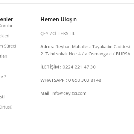
enler
Hemen Ulaşın
Sorular
ÇEYİZCİ TEKSTİL
kleri
m Süreci
Adres:
Reyhan Mahallesi Tayakadın Caddesi
2. Tahıl sokak No : 4 / a Osmangazi / BURSA
leri
İLETİŞİM :
0224 221 47 30
e ?
WHATSAPP :
0 850 303 8148
Mail:
info@ceyizci.com
til
Örtüsü