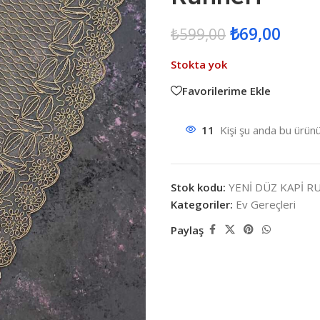
₺
69,00
₺
599,00
Stokta yok
Favorilerime Ekle
11
Kişi şu anda bu ürünü
Stok kodu:
YENİ DÜZ KAPİ 
Kategoriler:
Ev Gereçleri
Paylaş