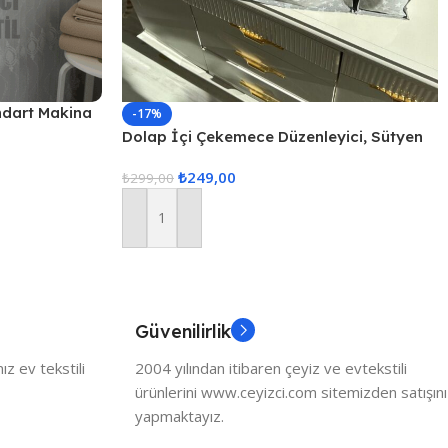
ndart Makina
-17%
Dolap İçi Çekemece Düzenleyici, Sütyen
Düzenleyici, İç Çamaşarı Düzenleyici, 3lü
₺
249,00
Çekmece İçi Düzenle
₺
299,00
Sepete Ekle
Güvenilirlik
z ev tekstili
2004 yılından itibaren çeyiz ve evtekstili
ürünlerini www.ceyizci.com sitemizden satışını
yapmaktayız.