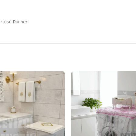
Örtüsü Runneri