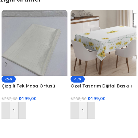
-24%
-17%
Çizgili Tek Masa Örtüsü
Özel Tasarım Dijital Baskılı
Colber 160x220cm – Ekru
Masa Örtüsü
₺
199,00
₺
199,00
₺
262,68
₺
238,80
Sepete Ekle
Sepete Ekle