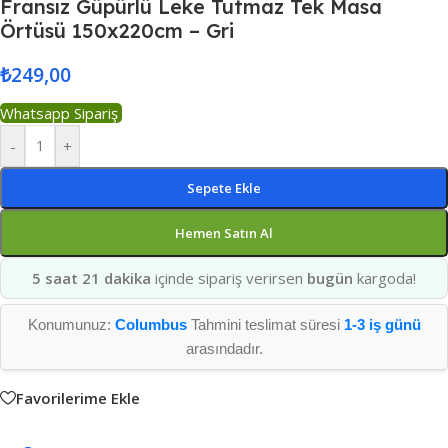
Fransız Güpürlü Leke Tutmaz Tek Masa
Örtüsü 150x220cm – Gri
₺
249,00
Whatsapp Sipariş
-
+
Sepete Ekle
Hemen Satın Al
5 saat 21 dakika
içinde sipariş verirsen
bugün
kargoda!
Konumunuz:
Columbus
Tahmini teslimat süresi
1-3 iş günü
arasındadır.
Favorilerime Ekle