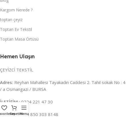
Blog
Kargom Nerede ?
toptan çeyiz
Toptan Ev Tekstil
Toptan Masa Örtüsü
Hemen Ulaşın
ÇEYİZCİ TEKSTİL
Adres:
Reyhan Mahallesi Tayakadın Caddesi 2. Tahıl sokak No : 4
/ a Osmangazi / BURSA
İLETİŞİM :
0224 221 47 30
avorilerim
WHATSAPP :
Sepetim
Menu
0 850 303 8148
Mail:
info@ceyizci.com