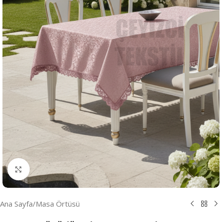
Resmi Büyüt
Ana Sayfa
/
Masa Örtüsü