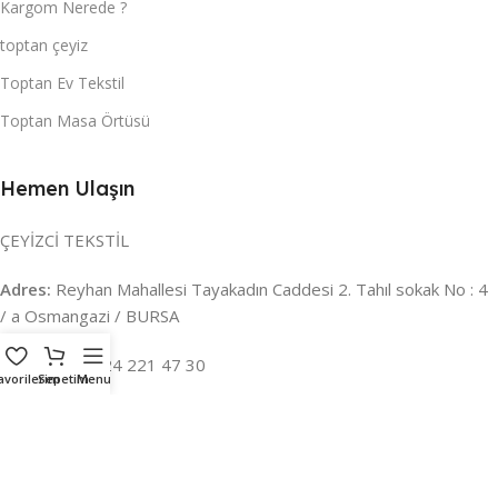
Kargom Nerede ?
toptan çeyiz
Toptan Ev Tekstil
Toptan Masa Örtüsü
Hemen Ulaşın
ÇEYİZCİ TEKSTİL
Adres:
Reyhan Mahallesi Tayakadın Caddesi 2. Tahıl sokak No : 4
/ a Osmangazi / BURSA
İLETİŞİM :
0224 221 47 30
avorilerim
Sepetim
Menu
WHATSAPP :
0 850 303 8148
Mail:
info@ceyizci.com