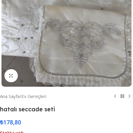
Resmi Büyüt
Ana Sayfa
/
Ev Gereçleri
hatalı seccade seti
₺
178,80
Stokta yok