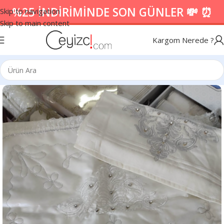
%25 İNDİRİMİNDE SON GÜNLER 💸 ⏰
Skip to navigation
Skip to main content
Kargom Nerede ?